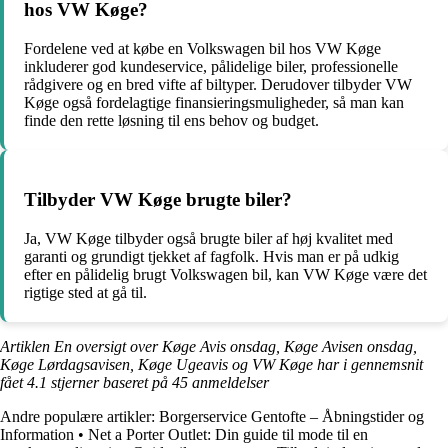
hos VW Køge?
Fordelene ved at købe en Volkswagen bil hos VW Køge
inkluderer god kundeservice, pålidelige biler, professionelle
rådgivere og en bred vifte af biltyper. Derudover tilbyder VW
Køge også fordelagtige finansieringsmuligheder, så man kan
finde den rette løsning til ens behov og budget.
Tilbyder VW Køge brugte biler?
Ja, VW Køge tilbyder også brugte biler af høj kvalitet med
garanti og grundigt tjekket af fagfolk. Hvis man er på udkig
efter en pålidelig brugt Volkswagen bil, kan VW Køge være det
rigtige sted at gå til.
Artiklen En oversigt over Køge Avis onsdag, Køge Avisen onsdag,
Køge Lørdagsavisen, Køge Ugeavis og VW Køge har i gennemsnit
fået
4.1
stjerner baseret på
45
anmeldelser
Andre populære artikler:
Borgerservice Gentofte – Åbningstider og
Information
•
Net a Porter Outlet: Din guide til mode til en