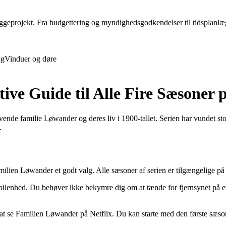
projekt. Fra budgettering og myndighedsgodkendelser til tidsplanlægnin
ng
Vinduer og døre
ve Guide til Alle Fire Sæsoner p
ende familie Løwander og deres liv i 1900-tallet. Serien har vundet st
.
milien Løwander et godt valg. Alle sæsoner af serien er tilgængelige på
lenhed. Du behøver ikke bekymre dig om at tænde for fjernsynet på et b
e at se Familien Løwander på Netflix. Du kan starte med den første sæso