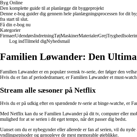
Byg Online
Den komplette guide til at planlægge dit byggeprojekt
Denne e-bog guider dig gennem hele planlægningsprocessen for dit bygge
fra start til slut.
Få din e-bog nu
Kategorier
Firmaer
Udendørs
Indretning
Tøj
Maskiner
Materialer
Grej
Tryghed
Isoleri
Log ind
Tilmeld dig
Nyhedsmail
Familien Løwander: Den Ultimati
Familien Løwander er en populær svensk tv-serie, der følger den velhav
Hvis du er fan af periodedramaer, er Familien Løwander et must-watch
Stream alle sæsoner på Netflix
Hvis du er på udkig efter en spændende tv-serie at binge-watche, er Fa
Med Netflix kan du se Familien Løwander på dit tv, computer eller mobi
mulighed for at se serien i dit eget tempo, når det passer dig bedst.
Uanset om du er nybegynder eller allerede er fan af serien, vil du nyd
yndlingsepisoder og genopleve de mest memorable øjeblikke.