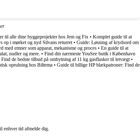
er
 til alle dine byggeprojekter hos Jem og Fix
•
Komplet guide til at
 op i mørket og nyd Silvans returret
•
Guide: Løsning af krydsord om
sord med emner som apparat, mekanisme og proces
•
En guide til at
alat, nudler og mere.
•
Find din nærmeste YouSee butik i København
 Find de bedste tilbud på ombytning af 11 kg gasflasker til letvægt
•
tisk oprulning hos Biltema
•
Guide til billige HP blækpatroner: Find de
il enhver tid afmelde dig.