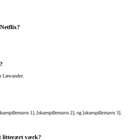
Netflix?
r?
ien Løwander.
kuespillernavn 1], [skuespillernavn 2], og [skuespillernavn 3].
 litterært værk?