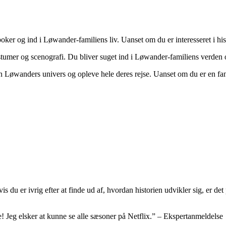
er og ind i Løwander-familiens liv. Uanset om du er interesseret i hist
umer og scenografi. Du bliver suget ind i Løwander-familiens verden og f
n Løwanders univers og opleve hele deres rejse. Uanset om du er en fan 
 du er ivrig efter at finde ud af, hvordan historien udvikler sig, er det
de! Jeg elsker at kunne se alle sæsoner på Netflix.” – Ekspertanmeldelse