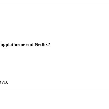
ngplatforme end Netflix?
å DVD.