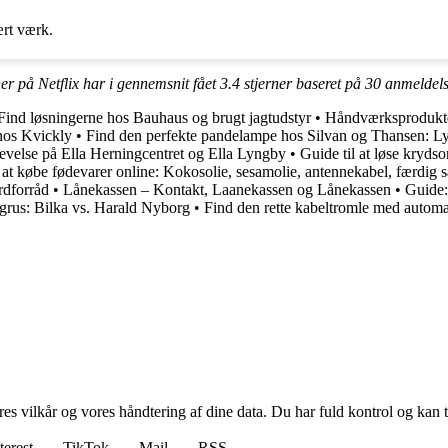
ært værk.
r på Netflix har i gennemsnit fået
3.4
stjerner baseret på
30
anmeldels
Find løsningerne hos Bauhaus og brugt jagtudstyr
•
Håndværksprodukter
hos Kvickly
•
Find den perfekte pandelampe hos Silvan og Thansen: Lys
evelse på Ella Herningcentret og Ella Lyngby
•
Guide til at løse kryd
l at købe fødevarer online: Kokosolie, sesamolie, antennekabel, færdig s
rdforråd
•
Lånekassen – Kontakt, Laanekassen og Lånekassen
•
Guide:
grus: Bilka vs. Harald Nyborg
•
Find den rette kabeltromle med automa
res vilkår og vores håndtering af dine data. Du har fuld kontrol og kan t
terest
TikTok
Mail
RSS