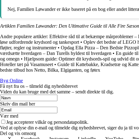
Nej, Familien Løwander er ikke baseret på en bog eller andet litter
Artiklen Familien Løwander: Den Ultimative Guide til Alle Fire Sæsone
Andre populære artikler:
Effektive råd til at bekæmpe mårproblemer – 
løse udfordrende krydsord og tankesport
•
Oplev det bedste af LEGO 
fløjter, regler og instrumenter
•
Opdag Ella Pizza – Den Bedste Pizzopl
værdsætte hverdagen – Dan Turells hyldest til hverdagen
•
En guide ti
og omegn
•
Hjælpsom guide: Optimer dit krydsords-spil og udvid dit o
Hoteller tæt på Vasamuseet
•
Guide til Kattebakke, Kradsetræ og Katte
bedste tilbud hos Netto, Bilka, Elgiganten, og føtex
Byg Online
Få nyt fra os – tilmeld dig nyhedsbrevet
Viden du kan bruge med det samme – sendt direkte til dig.
Skriv din mail her
Vær med
Jeg accepterer vilkår og persondatapolitik.
Ved at oplyse din e-mail og tilmelde dig nyhedsbrevet, siger du ja til vo
Del og vis omsorg
X
Facebook
Instagram
LinkedIn
YouTube
Pin