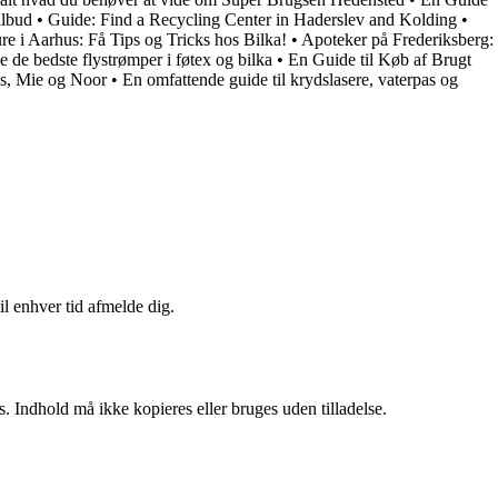
ilbud
•
Guide: Find a Recycling Center in Haderslev and Kolding
•
e i Aarhus: Få Tips og Tricks hos Bilka!
•
Apoteker på Frederiksberg:
de de bedste flystrømper i føtex og bilka
•
En Guide til Køb af Brugt
as, Mie og Noor
•
En omfattende guide til krydslasere, vaterpas og
il enhver tid afmelde dig.
. Indhold må ikke kopieres eller bruges uden tilladelse.