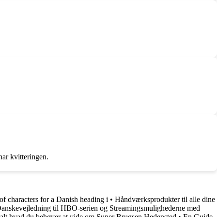
har kvitteringen.
f characters for a Danish heading i
•
Håndværksprodukter til alle dine
nskevejledning til HBO-serien og Streamingsmulighederne med
 alt hvad du behøver at vide om Super Brugsen Hedensted
•
En Guide