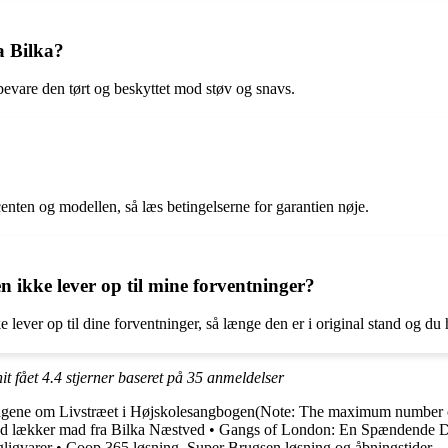
a Bilka?
pbevare den tørt og beskyttet mod støv og snavs.
enten og modellen, så læs betingelserne for garantien nøje.
en ikke lever op til mine forventninger?
e lever op til dine forventninger, så længe den er i original stand og du 
it fået
4.4
stjerner baseret på
35
anmeldelser
l sangene om Livstræet i Højskolesangbogen(Note: The maximum number o
yd lækker mad fra Bilka Næstved
•
Gangs of London: En Spændende Da
ligvarer
•
Coop 365 løsning, Super Brugsen løsning og åbningstider –