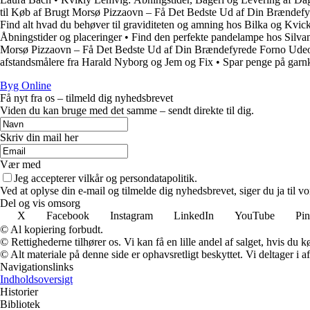
til Køb af Brugt Morsø Pizzaovn – Få Det Bedste Ud af Din Brændef
Find alt hvad du behøver til graviditeten og amning hos Bilka og Kvic
Åbningstider og placeringer
•
Find den perfekte pandelampe hos Silvan
Morsø Pizzaovn – Få Det Bedste Ud af Din Brændefyrede Forno Ude
afstandsmålere fra Harald Nyborg og Jem og Fix
•
Spar penge på garnk
Byg Online
Få nyt fra os – tilmeld dig nyhedsbrevet
Viden du kan bruge med det samme – sendt direkte til dig.
Skriv din mail her
Vær med
Jeg accepterer vilkår og persondatapolitik.
Ved at oplyse din e-mail og tilmelde dig nyhedsbrevet, siger du ja til vo
Del og vis omsorg
X
Facebook
Instagram
LinkedIn
YouTube
Pin
© Al kopiering forbudt.
© Rettighederne tilhører os. Vi kan få en lille andel af salget, hvis du
© Alt materiale på denne side er ophavsretligt beskyttet. Vi deltager i 
Navigationslinks
Indholdsoversigt
Historier
Bibliotek