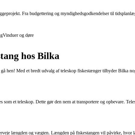
projekt. Fra budgettering og myndighedsgodkendelser til tidsplanlægnin
ng
Vinduer og døre
stang hos Bilka
t gå hen! Med et bredt udvalg af teleskop fiskestænger tilbyder Bilka noge
s som et teleskop. Dette gør den nem at transportere og opbevare. Telesko
verveje længden og vægten. Længden på fiskestangen vil påvirke, hvor la