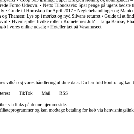
yrede Forno Udeovn!
•
Netto Tilbudsavis: Spar penge på ugens bedste t
kly
•
Guide til Horoskop for April 2017
•
Neglebehandlinger og Manicur
 og Thansen: Lys op i mørket og nyd Silvans returret
•
Guide til at fin
ovn!
•
Hvem spiller hvilke roller i Kometernes Jul? – Tanja Bamse, Eli
øb i vores online udsalg
•
Hoteller tæt på Vasamuseet
res vilkår og vores håndtering af dine data. Du har fuld kontrol og kan t
terest
TikTok
Mail
RSS
 køber via links på denne hjemmeside.
affiliateprogrammer og kan modtage betaling for køb via henvisningslinks