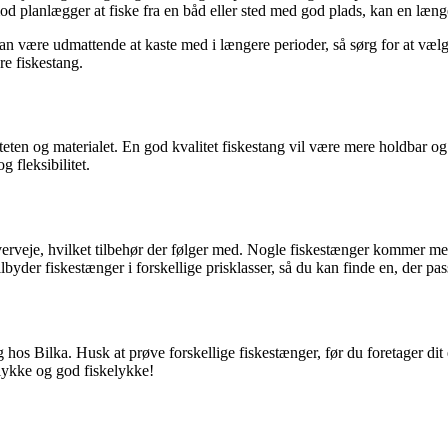
od planlægger at fiske fra en båd eller sted med god plads, kan en læng
n være udmattende at kaste med i længere perioder, så sørg for at vælge e
re fiskestang.
iteten og materialet. En god kvalitet fiskestang vil være mere holdbar og
 fleksibilitet.
rveje, hvilket tilbehør der følger med. Nogle fiskestænger kommer med s
yder fiskestænger i forskellige prisklasser, så du kan finde en, der pass
 hos Bilka. Husk at prøve forskellige fiskestænger, før du foretager dit e
lykke og god fiskelykke!