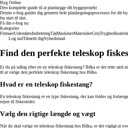
Byg Online
Den komplette guide til at planlægge dit byggeprojekt
Denne e-bog guider dig gennem hele planlægningsprocessen for dit bygge
fra start til slut.
Få din e-bog nu
Kategorier
Firmaer
Udendørs
Indretning
Tøj
Maskiner
Materialer
Grej
Tryghed
Isoleri
Log ind
Tilmeld dig
Nyhedsmail
Find den perfekte teleskop fiske
Er du på udkig efter en ny teleskop fiskestang? Bilka er det rette sted a
til at vælge den perfekte teleskop fiskestang hos Bilka.
Hvad er en teleskop fiskestang?
En teleskop fiskestang er en type fiskestang, der kan foldes og forlænge
rejser til fiskesteder.
Vælg den rigtige længde og vægt
Når du skal vælge en teleskop fiskestang hos Bilka, er det vigtigt at o