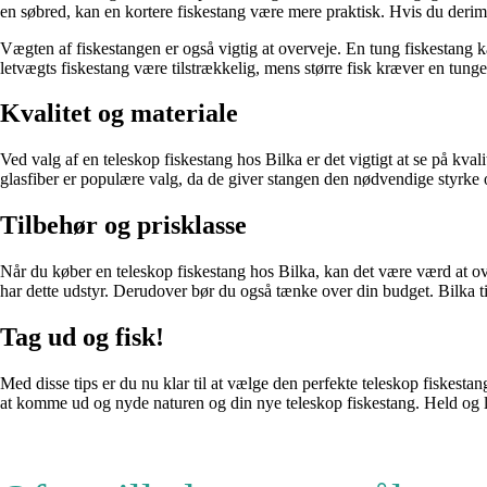
en søbred, kan en kortere fiskestang være mere praktisk. Hvis du derim
Vægten af fiskestangen er også vigtig at overveje. En tung fiskestang ka
letvægts fiskestang være tilstrækkelig, mens større fisk kræver en tunge
Kvalitet og materiale
Ved valg af en teleskop fiskestang hos Bilka er det vigtigt at se på kval
glasfiber er populære valg, da de giver stangen den nødvendige styrke og
Tilbehør og prisklasse
Når du køber en teleskop fiskestang hos Bilka, kan det være værd at ove
har dette udstyr. Derudover bør du også tænke over din budget. Bilka tilb
Tag ud og fisk!
Med disse tips er du nu klar til at vælge den perfekte teleskop fiskestang
at komme ud og nyde naturen og din nye teleskop fiskestang. Held og 