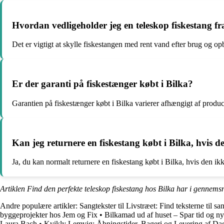
Hvordan vedligeholder jeg en teleskop fiskestang fr
Det er vigtigt at skylle fiskestangen med rent vand efter brug og o
Er der garanti på fiskestænger købt i Bilka?
Garantien på fiskestænger købt i Bilka varierer afhængigt af produc
Kan jeg returnere en fiskestang købt i Bilka, hvis d
Ja, du kan normalt returnere en fiskestang købt i Bilka, hvis den ikk
Artiklen Find den perfekte teleskop fiskestang hos Bilka har i gennemsn
Andre populære artikler:
Sangtekster til Livstræet: Find teksterne ti
byggeprojekter hos Jem og Fix
•
Bilkamad ud af huset – Spar tid og n
Laura Bach
•
Kvikly Lemvig: Åbningstider, Bageri og Levering af Dag