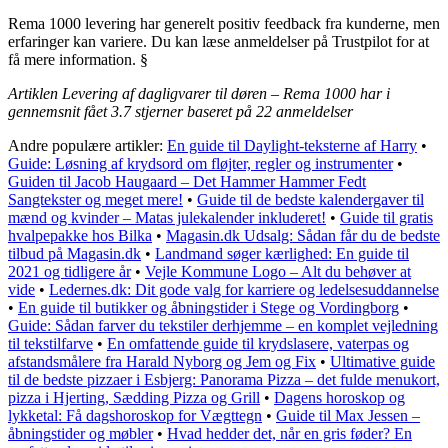
Rema 1000 levering har generelt positiv feedback fra kunderne, men
erfaringer kan variere. Du kan læse anmeldelser på Trustpilot for at
få mere information. §
Artiklen Levering af dagligvarer til døren – Rema 1000 har i
gennemsnit fået
3.7
stjerner baseret på
22
anmeldelser
Andre populære artikler:
En guide til Daylight-teksterne af Harry
•
Guide: Løsning af krydsord om fløjter, regler og instrumenter
•
Guiden til Jacob Haugaard – Det Hammer Hammer Fedt
Sangtekster og meget mere!
•
Guide til de bedste kalendergaver til
mænd og kvinder – Matas julekalender inkluderet!
•
Guide til gratis
hvalpepakke hos Bilka
•
Magasin.dk Udsalg: Sådan får du de bedste
tilbud på Magasin.dk
•
Landmand søger kærlighed: En guide til
2021 og tidligere år
•
Vejle Kommune Logo – Alt du behøver at
vide
•
Ledernes.dk: Dit gode valg for karriere og ledelsesuddannelse
•
En guide til butikker og åbningstider i Stege og Vordingborg
•
Guide: Sådan farver du tekstiler derhjemme – en komplet vejledning
til tekstilfarve
•
En omfattende guide til krydslasere, vaterpas og
afstandsmålere fra Harald Nyborg og Jem og Fix
•
Ultimative guide
til de bedste pizzaer i Esbjerg: Panorama Pizza – det fulde menukort,
pizza i Hjerting, Sædding Pizza og Grill
•
Dagens horoskop og
lykketal: Få dagshoroskop for Vægttegn
•
Guide til Max Jessen –
åbningstider og møbler
•
Hvad hedder det, når en gris føder? En