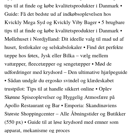
tips til at finde og købe kvalitetsprodukter i Danmark
•
Guide: Få det bedste ud af indkøbsoplevelsen hos
Kvickly Mega Syd og Kvickly Viby Bager
•
5 brugbare
tips til at finde og købe kvalitetsprodukter i Danmark
•
Møllehuset i Nordjylland: Dit ideelle valg til mad ud af
huset, festlokaler og selskabslokaler
•
Find det perfekte
tæppe hos føtex, Jysk eller Bilka – vælg mellem
vattæpper, fleecetæpper og sengetæpper
•
Mød de
udfordringer med krydsord – Den ultimative hjælpeguide
•
Sådan undgår du ergosko svindel og klædeskabet
trustpilot: Tips til at handle sikkert online
•
Oplev
Skønne Spiseoplevelser og Hyggelig Atmosfære på
Apollo Restaurant og Bar
•
Emporia: Skandinaviens
Største Shoppingcenter – Alle Åbningstider og Butikker
(550 px)
•
Guide til at løse krydsord med emner som
apparat, mekanisme og proces