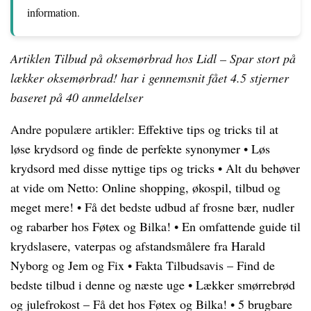
information.
Artiklen Tilbud på oksemørbrad hos Lidl – Spar stort på
lækker oksemørbrad! har i gennemsnit fået
4.5
stjerner
baseret på
40
anmeldelser
Andre populære artikler:
Effektive tips og tricks til at
løse krydsord og finde de perfekte synonymer
•
Løs
krydsord med disse nyttige tips og tricks
•
Alt du behøver
at vide om Netto: Online shopping, økospil, tilbud og
meget mere!
•
Få det bedste udbud af frosne bær, nudler
og rabarber hos Føtex og Bilka!
•
En omfattende guide til
krydslasere, vaterpas og afstandsmålere fra Harald
Nyborg og Jem og Fix
•
Fakta Tilbudsavis – Find de
bedste tilbud i denne og næste uge
•
Lækker smørrebrød
og julefrokost – Få det hos Føtex og Bilka!
•
5 brugbare