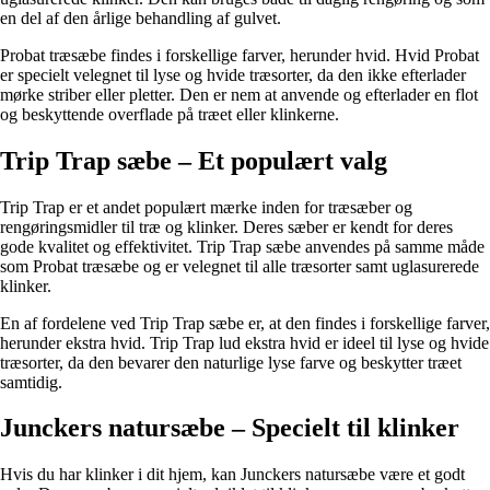
en del af den årlige behandling af gulvet.
Probat træsæbe findes i forskellige farver, herunder hvid. Hvid Probat
er specielt velegnet til lyse og hvide træsorter, da den ikke efterlader
mørke striber eller pletter. Den er nem at anvende og efterlader en flot
og beskyttende overflade på træet eller klinkerne.
Trip Trap sæbe – Et populært valg
Trip Trap er et andet populært mærke inden for træsæber og
rengøringsmidler til træ og klinker. Deres sæber er kendt for deres
gode kvalitet og effektivitet. Trip Trap sæbe anvendes på samme måde
som Probat træsæbe og er velegnet til alle træsorter samt uglasurerede
klinker.
En af fordelene ved Trip Trap sæbe er, at den findes i forskellige farver,
herunder ekstra hvid. Trip Trap lud ekstra hvid er ideel til lyse og hvide
træsorter, da den bevarer den naturlige lyse farve og beskytter træet
samtidig.
Junckers natursæbe – Specielt til klinker
Hvis du har klinker i dit hjem, kan Junckers natursæbe være et godt