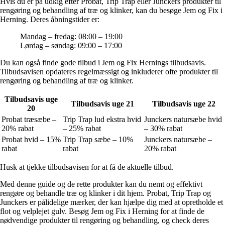
Hvis du er på udkig efter Probat, Trip Trap eller Junckers produkter til
rengøring og behandling af træ og klinker, kan du besøge Jem og Fix i
Herning. Deres åbningstider er:
Mandag – fredag: 08:00 – 19:00
Lørdag – søndag: 09:00 – 17:00
Du kan også finde gode tilbud i Jem og Fix Hernings tilbudsavis.
Tilbudsavisen opdateres regelmæssigt og inkluderer ofte produkter til
rengøring og behandling af træ og klinker.
Tilbudsavis uge
Tilbudsavis uge 21
Tilbudsavis uge 22
20
Probat træsæbe –
Trip Trap lud ekstra hvid
Junckers natursæbe hvid
20% rabat
– 25% rabat
– 30% rabat
Probat hvid – 15%
Trip Trap sæbe – 10%
Junckers natursæbe –
rabat
rabat
20% rabat
Husk at tjekke tilbudsavisen for at få de aktuelle tilbud.
Med denne guide og de rette produkter kan du nemt og effektivt
rengøre og behandle træ og klinker i dit hjem. Probat, Trip Trap og
Junckers er pålidelige mærker, der kan hjælpe dig med at opretholde et
flot og velplejet gulv. Besøg Jem og Fix i Herning for at finde de
nødvendige produkter til rengøring og behandling, og check deres