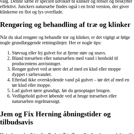
valg. Denne sæbe er specielt udviklet til klinker og renser og beskytter
effektivt. Junckers natursæbe findes også i en hvid version, der giver
klinkerne en flot og lys overflade.
Rengøring og behandling af træ og klinker
Når du skal rengøre og behandle træ og klinker, er det vigtigt at følge
nogle grundlæggende retningslinjer. Her er nogle tips:
Støvsug eller fej gulvet for at fjerne støv og snavs.
Bland træsæben eller natursæben med vand i henhold til
producentens anvisninger.
Rengør gulvet ved at tørre det af med en klud eller moppe
dyppet i sæbevandet.
Efterlad ikke overskydende vand på gulvet – tør det af med en
tør klud eller moppe.
Lad gulvet tørre grundigt, før du genoptager brugen.
Vedligehold gulvet løbende ved at bruge træsæben eller
natursæben regelmæssigt.
Jem og Fix Herning åbningstider og
tilbudsavis