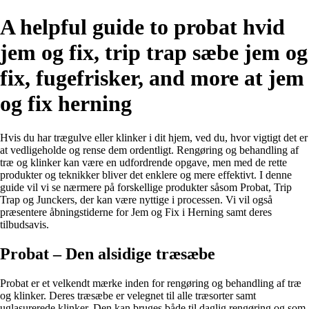
A helpful guide to probat hvid
jem og fix, trip trap sæbe jem og
fix, fugefrisker, and more at jem
og fix herning
Hvis du har trægulve eller klinker i dit hjem, ved du, hvor vigtigt det er
at vedligeholde og rense dem ordentligt. Rengøring og behandling af
træ og klinker kan være en udfordrende opgave, men med de rette
produkter og teknikker bliver det enklere og mere effektivt. I denne
guide vil vi se nærmere på forskellige produkter såsom Probat, Trip
Trap og Junckers, der kan være nyttige i processen. Vi vil også
præsentere åbningstiderne for Jem og Fix i Herning samt deres
tilbudsavis.
Probat – Den alsidige træsæbe
Probat er et velkendt mærke inden for rengøring og behandling af træ
og klinker. Deres træsæbe er velegnet til alle træsorter samt
uglasurerede klinker. Den kan bruges både til daglig rengøring og som