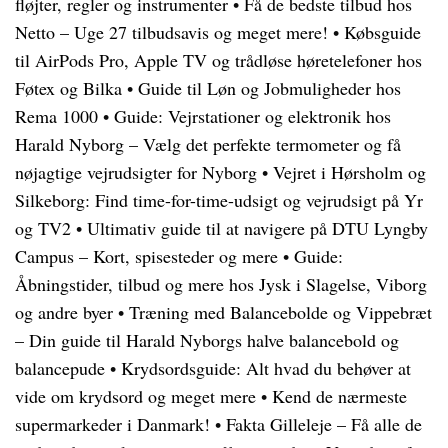
fløjter, regler og instrumenter
•
Få de bedste tilbud hos
Netto – Uge 27 tilbudsavis og meget mere!
•
Købsguide
til AirPods Pro, Apple TV og trådløse høretelefoner hos
Føtex og Bilka
•
Guide til Løn og Jobmuligheder hos
Rema 1000
•
Guide: Vejrstationer og elektronik hos
Harald Nyborg – Vælg det perfekte termometer og få
nøjagtige vejrudsigter for Nyborg
•
Vejret i Hørsholm og
Silkeborg: Find time-for-time-udsigt og vejrudsigt på Yr
og TV2
•
Ultimativ guide til at navigere på DTU Lyngby
Campus – Kort, spisesteder og mere
•
Guide:
Åbningstider, tilbud og mere hos Jysk i Slagelse, Viborg
og andre byer
•
Træning med Balancebolde og Vippebræt
– Din guide til Harald Nyborgs halve balancebold og
balancepude
•
Krydsordsguide: Alt hvad du behøver at
vide om krydsord og meget mere
•
Kend de nærmeste
supermarkeder i Danmark!
•
Fakta Gilleleje – Få alle de