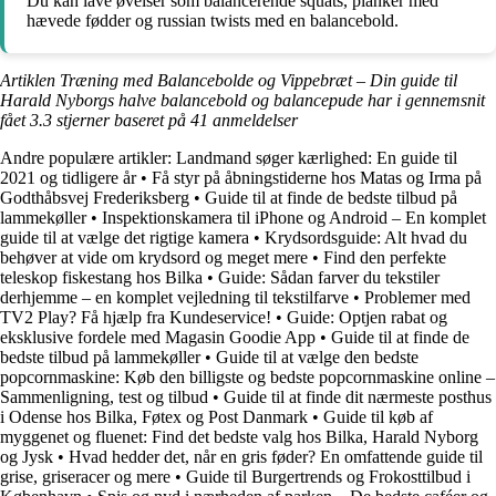
Du kan lave øvelser som balancerende squats, planker med
hævede fødder og russian twists med en balancebold.
Artiklen Træning med Balancebolde og Vippebræt – Din guide til
Harald Nyborgs halve balancebold og balancepude har i gennemsnit
fået
3.3
stjerner baseret på
41
anmeldelser
Andre populære artikler:
Landmand søger kærlighed: En guide til
2021 og tidligere år
•
Få styr på åbningstiderne hos Matas og Irma på
Godthåbsvej Frederiksberg
•
Guide til at finde de bedste tilbud på
lammekøller
•
Inspektionskamera til iPhone og Android – En komplet
guide til at vælge det rigtige kamera
•
Krydsordsguide: Alt hvad du
behøver at vide om krydsord og meget mere
•
Find den perfekte
teleskop fiskestang hos Bilka
•
Guide: Sådan farver du tekstiler
derhjemme – en komplet vejledning til tekstilfarve
•
Problemer med
TV2 Play? Få hjælp fra Kundeservice!
•
Guide: Optjen rabat og
eksklusive fordele med Magasin Goodie App
•
Guide til at finde de
bedste tilbud på lammekøller
•
Guide til at vælge den bedste
popcornmaskine: Køb den billigste og bedste popcornmaskine online –
Sammenligning, test og tilbud
•
Guide til at finde dit nærmeste posthus
i Odense hos Bilka, Føtex og Post Danmark
•
Guide til køb af
myggenet og fluenet: Find det bedste valg hos Bilka, Harald Nyborg
og Jysk
•
Hvad hedder det, når en gris føder? En omfattende guide til
grise, griseracer og mere
•
Guide til Burgertrends og Frokosttilbud i