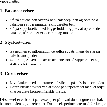
vippebrættet:
1. Balanceøvelser
Stå på det ene ben ovenpå halv balancepuden og oprethold
balancen i et par minutter, skift derefter ben.
Stå på vippebrættet med begge fødder og prøv at opretholde
balance, når brættet vipper frem og tilbage.
2. Styrkeøvelser
Gå ned i en squatformation og udfør squats, mens du står på
halv balancepuden.
Udfør lunges ved at placere den ene fod på vippebrættet og
skiftevis bøje knæene.
3. Coreøvelser
Lav planken med underarmene hvilende på halv balancepuden.
Udfør Russian twists ved at sidde på vippebrættet med let bøjet
knæ og dreje kroppen fra side til side.
Disse øvelser er blot et par eksempler på, hvad du kan gøre med halv
balancepuden og vippebrættet. Du kan eksperimentere med forskellige