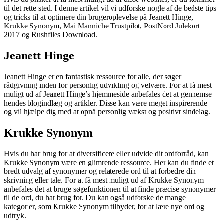
til det rette sted. I denne artikel vil vi udforske nogle af de bedste tips
og tricks til at optimere din brugeroplevelse på Jeanett Hinge,
Krukke Synonym, Mai Manniche Trustpilot, PostNord Julekort
2017 og Rushfiles Download.
Jeanett Hinge
Jeanett Hinge er en fantastisk ressource for alle, der søger
rådgivning inden for personlig udvikling og velvære. For at få mest
muligt ud af Jeanett Hinge’s hjemmeside anbefales det at gennemse
hendes blogindlæg og artikler. Disse kan være meget inspirerende
og vil hjælpe dig med at opnå personlig vækst og positivt sindelag.
Krukke Synonym
Hvis du har brug for at diversificere eller udvide dit ordforråd, kan
Krukke Synonym være en glimrende ressource. Her kan du finde et
bredt udvalg af synonymer og relaterede ord til at forbedre din
skrivning eller tale. For at få mest muligt ud af Krukke Synonym
anbefales det at bruge søgefunktionen til at finde præcise synonymer
til de ord, du har brug for. Du kan også udforske de mange
kategorier, som Krukke Synonym tilbyder, for at lære nye ord og
udtryk.