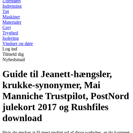
Udendørs
Indretning
Tøj
Maskiner
Materialer
Grej
Tryghed
Isolering
Vinduer og døre
Log ind
Tilmeld dig
Nyhedsmail
Guide til Jeanett-hængsler,
krukke-synonymer, Mai
Manniche Trustpilot, PostNord
julekort 2017 og Rushfiles
download
Hvis du ønsker at få mest muligt ud af disse websites, er du kommet