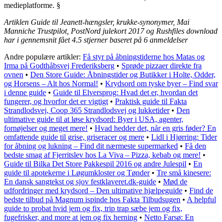
medieplatforme. §
Artiklen Guide til Jeanett-hængsler, krukke-synonymer, Mai
Manniche Trustpilot, PostNord julekort 2017 og Rushfiles download
har i gennemsnit fået
4.5
stjerner baseret på
6
anmeldelser
Andre populære artikler:
Få styr på åbningstiderne hos Matas og
Irma på Godthåbsvej Frederiksberg
•
Sprøde pizzaer direkte fra
ovnen
•
Den Store Guide: Åbningstider og Butikker i Holte, Odder,
og Horsens – Alt hos Normal!
•
Krydsord om tyske byer – Find svar
i denne guide
•
Guide til Elversprog: Hvad det er, hvordan det
fungerer, og hvorfor det er vigtigt
•
Praktisk guide til Fakta
Strandlodsvej, Coop 365 Strandlodsvej og lukketider
•
Den
ultimative guide til at løse krydsord: Byer i USA, agenter,
fornøjelser og meget mere!
•
Hvad hedder det, når en gris føder? En
omfattende guide til grise, griseracer og mere
•
Lidl i Hjørring: Tider
for åbning og lukning – Find dit nærmeste supermarked
•
Få den
bedste smag af Fjerritslev hos La Viva – Pizza, kebab og mere!
•
Guide til Bilka Det Store Pakkespil 2016 og andre Julespil
•
En
guide til apotekerne i Løgumkloster og Tønder
•
Tre små kinesere:
En dansk sangtekst og sjov festklaveret.dk-guide
•
Mød de
udfordringer med krydsord – Den ultimative hjælpeguide
•
Find de
bedste tilbud på Magnum ispinde hos Fakta Tilbudsugen
•
A helpful
guide to probat hvid jem og fix, trip trap sæbe jem og fix,
fugefrisker, and more at jem og fix herning
•
Netto Farsø: En