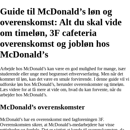
Guide til McDonald’s løn og
overenskomst: Alt du skal vide
om timeløn, 3F cafeteria
overenskomst og jobløn hos
McDonald’s
Arbejde hos McDonald’s kan være en god mulighed for mange, især
studerende eller unge med begrænset erhvervserfaring. Men når det
kommer til løn, kan det være en smule forvirrende. I denne guide vil vi
udforske løn hos McDonald’s, herunder overenskomster og timeløn.
Læs videre for at få mere at vide om, hvad du kan forvente, når du
arbejder hos McDonald’s.
McDonald’s overenskomster
McDonald’s har en overenskomst med fagforeningen 3F.
Overenskomsten sikrer, at McDonald’s-medarbejdere har visse
rettigheder og fordele. Det er vigtigt at kende til overenskomsten, da