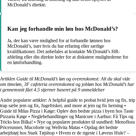
McDonald’s direkte.
Kan jeg forhandle min løn hos McDonald’s?
Ja, der kan være mulighed for at forhandle lønnen hos
McDonald’s, især hvis du har erfaring eller særlige
kvalifikationer. Det anbefales at kontakte McDonald’s HR-
afdeling eller din direkte leder for at diskutere mulighederne for
en lønforhandling.
Artiklen Guide til McDonald’s løn og overenskomst: Alt du skal vide
om timeløn, 3F cafeteria overenskomst og jobløn hos McDonald’s har
i gennemsnit fået
4.5
stjerner baseret på
9
anmeldelser
Andre populære artikler:
A helpful guide to probat hvid jem og fix, trip
trap sæbe jem og fix, fugefrisker, and more at jem og fix herning
•
Guide til Milas Pizza i Køge: Oplev den bedste pizza i byen hos Taste
Pizzaria Køge
•
Neglebehandlinger og Manicure i Aarhus: Få Tips og
Tricks hos Bilka!
•
Nye og populære produkter til sundhed: Menoflora
Pricerunner, Mucoforte og Wellvita Matas
•
Opdag det bedste
arbejdstøj hos Stark Tøjshop
•
Hvem er de rigeste i Løvens Hule? –