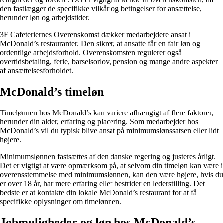
den fastlægger de specifikke vilkår og betingelser for ansættelse,
herunder løn og arbejdstider.
3F Cafeteriernes Overenskomst dækker medarbejdere ansat i
McDonald’s restauranter. Den sikrer, at ansatte får en fair løn og
ordentlige arbejdsforhold. Overenskomsten regulerer også
overtidsbetaling, ferie, barselsorlov, pension og mange andre aspekter
af ansættelsesforholdet.
McDonald’s timeløn
Timelønnen hos McDonald’s kan variere afhængigt af flere faktorer,
herunder din alder, erfaring og placering. Som medarbejder hos
McDonald’s vil du typisk blive ansat på minimumslønssatsen eller lidt
højere.
Minimumslønnen fastsættes af den danske regering og justeres årligt.
Det er vigtigt at være opmærksom på, at selvom din timeløn kan være i
overensstemmelse med minimumslønnen, kan den være højere, hvis du
er over 18 år, har mere erfaring eller bestrider en lederstilling. Det
bedste er at kontakte din lokale McDonald’s restaurant for at få
specifikke oplysninger om timelønnen.
Jobmuligheder og løn hos McDonald’s