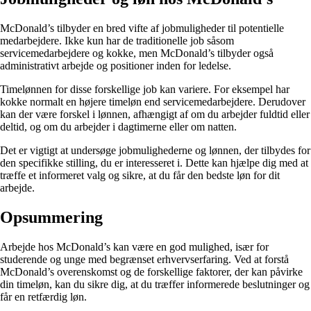
McDonald’s tilbyder en bred vifte af jobmuligheder til potentielle
medarbejdere. Ikke kun har de traditionelle job såsom
servicemedarbejdere og kokke, men McDonald’s tilbyder også
administrativt arbejde og positioner inden for ledelse.
Timelønnen for disse forskellige job kan variere. For eksempel har
kokke normalt en højere timeløn end servicemedarbejdere. Derudover
kan der være forskel i lønnen, afhængigt af om du arbejder fuldtid eller
deltid, og om du arbejder i dagtimerne eller om natten.
Det er vigtigt at undersøge jobmulighederne og lønnen, der tilbydes for
den specifikke stilling, du er interesseret i. Dette kan hjælpe dig med at
træffe et informeret valg og sikre, at du får den bedste løn for dit
arbejde.
Opsummering
Arbejde hos McDonald’s kan være en god mulighed, især for
studerende og unge med begrænset erhvervserfaring. Ved at forstå
McDonald’s overenskomst og de forskellige faktorer, der kan påvirke
din timeløn, kan du sikre dig, at du træffer informerede beslutninger og
får en retfærdig løn.