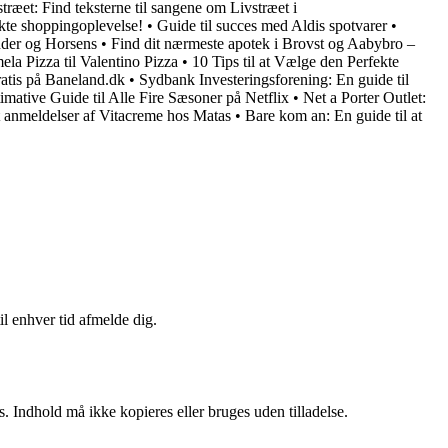
stræet: Find teksterne til sangene om Livstræet i
ekte shoppingoplevelse!
•
Guide til succes med Aldis spotvarer
•
dder og Horsens
•
Find dit nærmeste apotek i Brovst og Aabybro –
la Pizza til Valentino Pizza
•
10 Tips til at Vælge den Perfekte
ratis på Baneland.dk
•
Sydbank Investeringsforening: En guide til
mative Guide til Alle Fire Sæsoner på Netflix
•
Net a Porter Outlet:
 anmeldelser af Vitacreme hos Matas
•
Bare kom an: En guide til at
il enhver tid afmelde dig.
. Indhold må ikke kopieres eller bruges uden tilladelse.