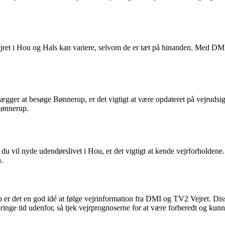
r. Vejret i Hou og Hals kan variere, selvom de er tæt på hinanden. Med
nlægger at besøge Bønnerup, er det vigtigt at være opdateret på vejrud
Bønnerup.
u vil nyde udendørslivet i Hou, er det vigtigt at kende vejrforholden
n.
er det en god idé at følge vejrinformation fra DMI og TV2 Vejret. Disse
nge tid udenfor, så tjek vejrprognoserne for at være forberedt og kunne 