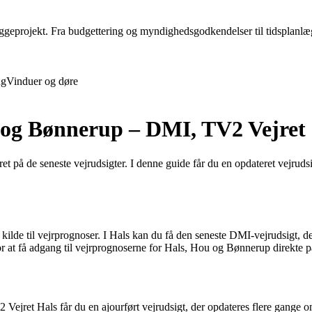
projekt. Fra budgettering og myndighedsgodkendelser til tidsplanlægnin
ng
Vinduer og døre
u og Bønnerup – DMI, TV2 Vejret
teret på de seneste vejrudsigter. I denne guide får du en opdateret vejr
kilde til vejrprognoser. I Hals kan du få den seneste DMI-vejrudsigt, d
t få adgang til vejrprognoserne for Hals, Hou og Bønnerup direkte på
Vejret Hals får du en ajourført vejrudsigt, der opdateres flere gange o