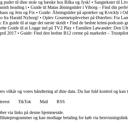
g puder til dine stole og bænke hos Bilka og Jysk!
•
Sangtekster til Liv
nish heading i
•
Guide til Matas åbningstider i Viborg – Find din perf
uhaus og Jem og Fix
•
Guide: Åbningstider på apoteker og Kvickly i O
sko fra Harald Nyborg!
•
Oplev Gourmetoplevelser på Østerbro: Fra Lame
 En guide til at tage det næste skridt
•
Find de bedste krimi-podcasts g
te Guide til at Logge ind på TV2 Play
•
Familien Løwander: Den Ulti
pril 2017
•
Guide: Find den bedste B12 creme på markedet – Trustpilot
res vilkår og vores håndtering af dine data. Du har fuld kontrol og kan t
terest
TikTok
Mail
RSS
 køber via links på denne hjemmeside.
affiliateprogrammer og kan modtage betaling for køb via henvisningslinks