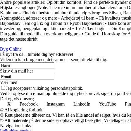
Andre populære artikler:
Opløft din komfort: Find de perfekte hynder o
Højskolesangbogen(Note: The maximum number of characters for a Da
Kaninbur – Find det bedste kaninbur til udendørs brug hos Silvan, Ba
Åbningstider, adresser og mere
•
Arbejdstøj til børn – Få kvalitets træ
Bajonetsav: Jem og Fix og Tilbud fra Ryobi Bajonetsav!
•
Bare kom an:
investering, pengeplan og aktiemarked
•
TV2 Play Login – Din Komplet
Din guide til mode til en overkommelig pris
•
Guide til Horoskop for A
tage det næste skridt
Byg Online
Få nyt fra os – tilmeld dig nyhedsbrevet
Viden du kan bruge med det samme – sendt direkte til dig.
Skriv din mail her
Vær med
Jeg accepterer vilkår og persondatapolitik.
Ved at oplyse din e-mail og tilmelde dig nyhedsbrevet, siger du ja til vo
Del og vis omsorg
X
Facebook
Instagram
LinkedIn
YouTube
Pin
© Al kopiering forbudt.
© Rettighederne tilhører os. Vi kan få en lille andel af salget, hvis du
© Alt materiale på denne side er ophavsretligt beskyttet. Vi deltager i 
Navigationslinks
Indholdsoversigt