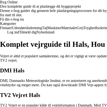
Byg Online
Den komplette guide til at planlægge dit byggeprojekt
Denne e-bog guider dig gennem hele planlægningsprocessen for dit bygge
fra start til slut.
Få din e-bog nu
Kategorier
Firmaer
Udendørs
Indretning
Tøj
Maskiner
Materialer
Grej
Tryghed
Isoleri
Log ind
Tilmeld dig
Nyhedsmail
Komplet vejrguide til Hals, Ho
Vejret er altid et populært samtaleemne, og det er vigtigt at være opda
TV2 vejret.
DMI Hals
DMI, Danmarks Meteorologiske Institut, er en autoriseret og anerkendt 
vindstyrke og meget mere. Du kan også downloade DMI Vejr-appen for a
TV2 Vejret Hals
TV2 Vejret er en populær kilde til vejrinformation i Danmark. Med TV2 