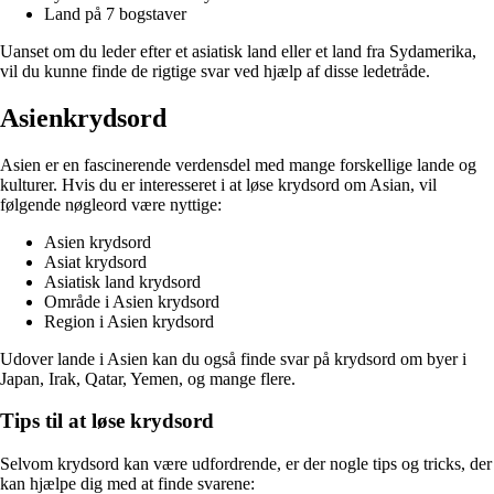
Land på 7 bogstaver
Uanset om du leder efter et asiatisk land eller et land fra Sydamerika,
vil du kunne finde de rigtige svar ved hjælp af disse ledetråde.
Asienkrydsord
Asien er en fascinerende verdensdel med mange forskellige lande og
kulturer. Hvis du er interesseret i at løse krydsord om Asian, vil
følgende nøgleord være nyttige:
Asien krydsord
Asiat krydsord
Asiatisk land krydsord
Område i Asien krydsord
Region i Asien krydsord
Udover lande i Asien kan du også finde svar på krydsord om byer i
Japan, Irak, Qatar, Yemen, og mange flere.
Tips til at løse krydsord
Selvom krydsord kan være udfordrende, er der nogle tips og tricks, der
kan hjælpe dig med at finde svarene: