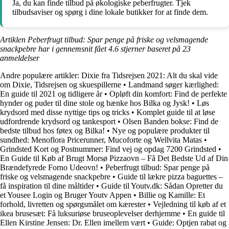
Ja, du kan finde tilbud på økologiske peberfrugter. Tjek
tilbudsaviser og spørg i dine lokale butikker for at finde dem.
Artiklen Peberfrugt tilbud: Spar penge på friske og velsmagende
snackpebre har i gennemsnit fået
4.6
stjerner baseret på
23
anmeldelser
Andre populære artikler:
Dixie fra Tidsrejsen 2021: Alt du skal vide
om Dixie, Tidsrejsen og skuespillerne
•
Landmand søger kærlighed:
En guide til 2021 og tidligere år
•
Opløft din komfort: Find de perfekte
hynder og puder til dine stole og bænke hos Bilka og Jysk!
•
Løs
krydsord med disse nyttige tips og tricks
•
Komplet guide til at løse
udfordrende krydsord og tankesport
•
Olsen Banden bokse: Find de
bedste tilbud hos føtex og Bilka!
•
Nye og populære produkter til
sundhed: Menoflora Pricerunner, Mucoforte og Wellvita Matas
•
Grindsted Kort og Postnummer: Find vej og opdag 7200 Grindsted
•
En Guide til Køb af Brugt Morsø Pizzaovn – Få Det Bedste Ud af Din
Brændefyrede Forno Udeovn!
•
Peberfrugt tilbud: Spar penge på
friske og velsmagende snackpebre
•
Guide til lækre pizza baguettes –
få inspiration til dine måltider
•
Guide til Youtv.dk: Sådan Opretter du
et Yousee Login og Bruger Youtv Appen
•
Billie og Kamille: Et
forhold, livretten og spørgsmålet om kærester
•
Vejledning til køb af et
ikea brusesæt: Få luksuriøse bruseoplevelser derhjemme
•
En guide til
Ellen Kirstine Jensen: Dr. Ellen imellem vært
•
Guide: Optjen rabat og