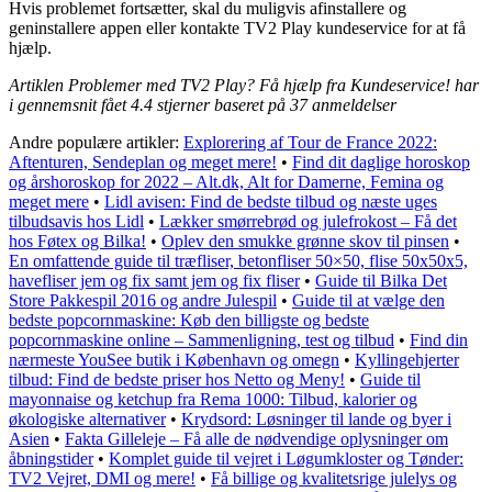
Hvis problemet fortsætter, skal du muligvis afinstallere og
geninstallere appen eller kontakte TV2 Play kundeservice for at få
hjælp.
Artiklen Problemer med TV2 Play? Få hjælp fra Kundeservice! har
i gennemsnit fået
4.4
stjerner baseret på
37
anmeldelser
Andre populære artikler:
Explorering af Tour de France 2022:
Aftenturen, Sendeplan og meget mere!
•
Find dit daglige horoskop
og årshoroskop for 2022 – Alt.dk, Alt for Damerne, Femina og
meget mere
•
Lidl avisen: Find de bedste tilbud og næste uges
tilbudsavis hos Lidl
•
Lækker smørrebrød og julefrokost – Få det
hos Føtex og Bilka!
•
Oplev den smukke grønne skov til pinsen
•
En omfattende guide til træfliser, betonfliser 50×50, flise 50x50x5,
havefliser jem og fix samt jem og fix fliser
•
Guide til Bilka Det
Store Pakkespil 2016 og andre Julespil
•
Guide til at vælge den
bedste popcornmaskine: Køb den billigste og bedste
popcornmaskine online – Sammenligning, test og tilbud
•
Find din
nærmeste YouSee butik i København og omegn
•
Kyllingehjerter
tilbud: Find de bedste priser hos Netto og Meny!
•
Guide til
mayonnaise og ketchup fra Rema 1000: Tilbud, kalorier og
økologiske alternativer
•
Krydsord: Løsninger til lande og byer i
Asien
•
Fakta Gilleleje – Få alle de nødvendige oplysninger om
åbningstider
•
Komplet guide til vejret i Løgumkloster og Tønder:
TV2 Vejret, DMI og mere!
•
Få billige og kvalitetsrige julelys og