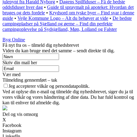
julepynt fra Harald Nyborg
•
Dagens Spilfiduser – Få de bedste
oddsfiduser hver dag
•
Guide til spraymalt på apoteket: Hvordan det
bruges og dets fordele
•
Krydsord om tyske byer – Find svar i denne
guide
•
Vejle Kommune Logo – Alt du behøver at vide
•
De bedste
campingpladser på Sjælland og øerne – Find din perfekte
campingoplevelse på Sydsjælland, Møn, Lolland og Falster
Byg Online
Få nyt fra os – tilmeld dig nyhedsbrevet
Viden du kan bruge med det samme – sendt direkte til dig.
Skriv din mail her
Vær med
Tilmelding gennemført – tak
Jeg accepterer vilkår og persondatapolitik.
Ved at oplyse din e-mail og tilmelde dig nyhedsbrevet, siger du ja til
vores vilkår og vores håndtering af dine data. Du har fuld kontrol og
kan til enhver tid afmelde dig.
Del og vis omsorg
X
Facebook
Instagram
LinkedIn