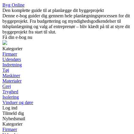
Byg Online
Den komplette guide til at planlægge dit byggeprojekt
Denne e-bog guider dig gennem hele planlægningsprocessen for dit
byggeprojekt. Fra budgettering og myndighedsgodkendelser til
tidsplanlægning og valg af entreprenør – bliv klædt på til at styre dit
byggeprojekt fra start til slut.
Få din e-bog nu
Kategorier
Firmaer
Udendørs
Indretning
Tøj
Maskiner
Materialer
Grej
Tryghed
Isolering
Vinduer og døre
Log ind
Tilmeld dig
Nyhedsmail
Kategorier
Firmaer