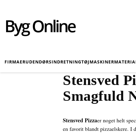
Byg Online
FIRMAER
UDENDØRS
INDRETNING
TØJ
MASKINER
MATERIA
Stensved P
Smagfuld N
Stensved Pizza
er noget helt spe
en favorit blandt pizzaelskere. I