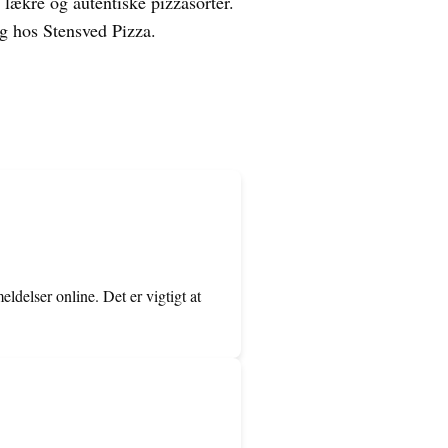
lækre og autentiske pizzasorter.
ag hos Stensved Pizza.
ldelser online. Det er vigtigt at