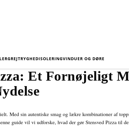
LER
GREJ
TRYGHED
ISOLERING
VINDUER OG DØRE
izza: Et Fornøjeligt 
ydelse
cielt. Med sin autentiske smag og lækre kombinationer af topp
 denne guide vil vi udforske, hvad der gør Stensved Pizza til d