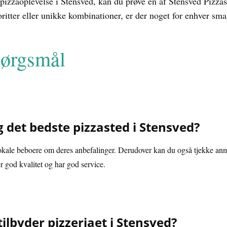
pizzaoplevelse i Stensved, kan du prøve en af Stensved Pizzas 
oritter eller unikke kombinationer, er der noget for enhver sm
spørgsmål
 det bedste pizzasted i Stensved?
 lokale beboere om deres anbefalinger. Derudover kan du også tjekke anme
er god kvalitet og har god service.
tilbyder pizzeriaet i Stensved?