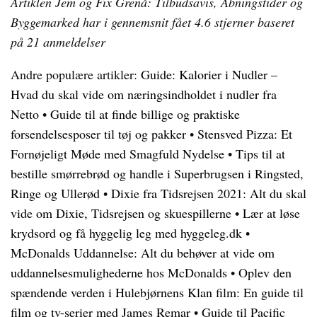
Artiklen Jem og Fix Grenå: Tilbudsavis, Åbningstider og
Byggemarked har i gennemsnit fået
4.6
stjerner baseret
på
21
anmeldelser
Andre populære artikler:
Guide: Kalorier i Nudler –
Hvad du skal vide om næringsindholdet i nudler fra
Netto
•
Guide til at finde billige og praktiske
forsendelsesposer til tøj og pakker
•
Stensved Pizza: Et
Fornøjeligt Møde med Smagfuld Nydelse
•
Tips til at
bestille smørrebrød og handle i Superbrugsen i Ringsted,
Ringe og Ullerød
•
Dixie fra Tidsrejsen 2021: Alt du skal
vide om Dixie, Tidsrejsen og skuespillerne
•
Lær at løse
krydsord og få hyggelig leg med hyggeleg.dk
•
McDonalds Uddannelse: Alt du behøver at vide om
uddannelsesmulighederne hos McDonalds
•
Oplev den
spændende verden i Hulebjørnens Klan film: En guide til
film og tv-serier med James Remar
•
Guide til Pacific