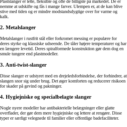
Plastslanger er lette, fleksible og ofte de billigste på markedet. De er
nemme at udskifte og fås i mange farver. Ulempen er, at de kan blive
stive med tiden og er mindre modstandsdygtige over for varme og
kalk.
2. Metalslanger
Metalslanger i rustfrit stål eller forkromet messing er populære for
deres styrke og klassiske udseende. De tåler højere temperaturer og har
en længere levetid. Deres spiralformede konstruktion gør dem dog en
smule tungere end plastmodeller.
3. Anti-twist-slanger
Disse slanger er udstyret med en drejeledsforbindelse, der forhindrer, at
slangen snor sig under brug. Det øger komforten og reducerer risikoen
for skader på gevind og pakninger.
4. Hygiejniske og specialbelagte slanger
Nogle nyere modeller har antibakterielle belægninger eller glatte
overflader, der gør dem mere hygiejniske og lettere at rengøre. Disse
typer er særligt velegnede til familier eller offentlige badefaciliteter.