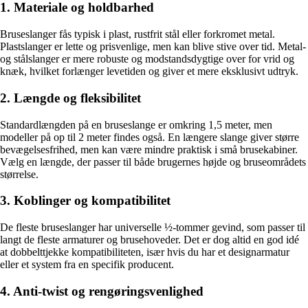
1. Materiale og holdbarhed
Bruseslanger fås typisk i plast, rustfrit stål eller forkromet metal.
Plastslanger er lette og prisvenlige, men kan blive stive over tid. Metal-
og stålslanger er mere robuste og modstandsdygtige over for vrid og
knæk, hvilket forlænger levetiden og giver et mere eksklusivt udtryk.
2. Længde og fleksibilitet
Standardlængden på en bruseslange er omkring 1,5 meter, men
modeller på op til 2 meter findes også. En længere slange giver større
bevægelsesfrihed, men kan være mindre praktisk i små brusekabiner.
Vælg en længde, der passer til både brugernes højde og bruseområdets
størrelse.
3. Koblinger og kompatibilitet
De fleste bruseslanger har universelle ½-tommer gevind, som passer til
langt de fleste armaturer og brusehoveder. Det er dog altid en god idé
at dobbelttjekke kompatibiliteten, især hvis du har et designarmatur
eller et system fra en specifik producent.
4. Anti-twist og rengøringsvenlighed