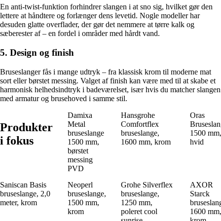
En anti-twist-funktion forhindrer slangen i at sno sig, hvilket gør den
lettere at håndtere og forlænger dens levetid. Nogle modeller har
desuden glatte overflader, der gør det nemmere at tørre kalk og
sæberester af – en fordel i områder med hårdt vand.
5. Design og finish
Bruseslanger fås i mange udtryk – fra klassisk krom til moderne mat
sort eller børstet messing. Valget af finish kan være med til at skabe et
harmonisk helhedsindtryk i badeværelset, især hvis du matcher slangen
med armatur og brusehoved i samme stil.
Damixa
Hansgrohe
Oras
Metal
Comfortflex
Bruseslan
Produkter
bruseslange
bruseslange,
1500 mm
i fokus
1500 mm,
1600 mm, krom
hvid
børstet
messing
PVD
Saniscan Basis
Neoperl
Grohe Silverflex
AXOR
bruseslange, 2,0
bruseslange,
bruseslange,
Starck
meter, krom
1500 mm,
1250 mm,
bruseslan
krom
poleret cool
1600 mm
sunrise
krom