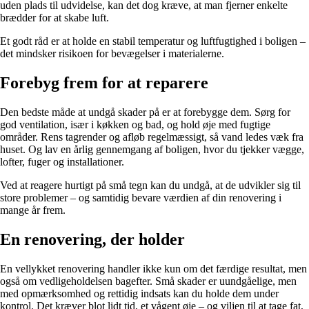
uden plads til udvidelse, kan det dog kræve, at man fjerner enkelte
brædder for at skabe luft.
Et godt råd er at holde en stabil temperatur og luftfugtighed i boligen –
det mindsker risikoen for bevægelser i materialerne.
Forebyg frem for at reparere
Den bedste måde at undgå skader på er at forebygge dem. Sørg for
god ventilation, især i køkken og bad, og hold øje med fugtige
områder. Rens tagrender og afløb regelmæssigt, så vand ledes væk fra
huset. Og lav en årlig gennemgang af boligen, hvor du tjekker vægge,
lofter, fuger og installationer.
Ved at reagere hurtigt på små tegn kan du undgå, at de udvikler sig til
store problemer – og samtidig bevare værdien af din renovering i
mange år frem.
En renovering, der holder
En vellykket renovering handler ikke kun om det færdige resultat, men
også om vedligeholdelsen bagefter. Små skader er uundgåelige, men
med opmærksomhed og rettidig indsats kan du holde dem under
kontrol. Det kræver blot lidt tid, et vågent øje – og viljen til at tage fat,