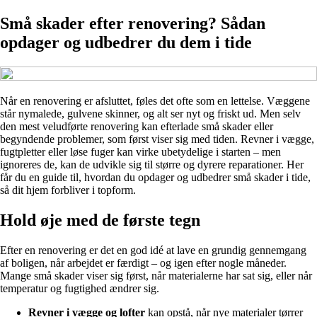
Små skader efter renovering? Sådan
opdager og udbedrer du dem i tide
Når en renovering er afsluttet, føles det ofte som en lettelse. Væggene
står nymalede, gulvene skinner, og alt ser nyt og friskt ud. Men selv
den mest veludførte renovering kan efterlade små skader eller
begyndende problemer, som først viser sig med tiden. Revner i vægge,
fugtpletter eller løse fuger kan virke ubetydelige i starten – men
ignoreres de, kan de udvikle sig til større og dyrere reparationer. Her
får du en guide til, hvordan du opdager og udbedrer små skader i tide,
så dit hjem forbliver i topform.
Hold øje med de første tegn
Efter en renovering er det en god idé at lave en grundig gennemgang
af boligen, når arbejdet er færdigt – og igen efter nogle måneder.
Mange små skader viser sig først, når materialerne har sat sig, eller når
temperatur og fugtighed ændrer sig.
Revner i vægge og lofter
kan opstå, når nye materialer tørrer