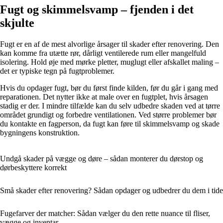
Fugt og skimmelsvamp – fjenden i det
skjulte
Fugt er en af de mest alvorlige årsager til skader efter renovering. Den
kan komme fra utætte rør, dårligt ventilerede rum eller mangelfuld
isolering. Hold øje med mørke pletter, muglugt eller afskallet maling –
det er typiske tegn på fugtproblemer.
Hvis du opdager fugt, bør du først finde kilden, før du går i gang med
reparationen. Det nytter ikke at male over en fugtplet, hvis årsagen
stadig er der. I mindre tilfælde kan du selv udbedre skaden ved at tørre
området grundigt og forbedre ventilationen. Ved større problemer bør
du kontakte en fagperson, da fugt kan føre til skimmelsvamp og skade
bygningens konstruktion.
Undgå skader på vægge og døre – sådan monterer du dørstop og
dørbeskyttere korrekt
Små skader efter renovering? Sådan opdager og udbedrer du dem i tide
Fugefarver der matcher: Sådan vælger du den rette nuance til fliser,
vægge og inventar