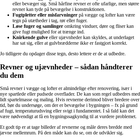
eller bevæger sig. Små hårfine revner er ofte ufarlige, men større
revner kan tyde på bevægelse i konstruktionen.
Fugtpletter eller misfarvninger
på vægge og lofter kan være
tegn på utætheder i tag, rør eller fuger.
Løse fuger og samlinger
omkring vinduer, døre og fliser kan
give fugt mulighed for at trænge ind.
Knirkende gulve
eller ujævnheder kan skyldes, at underlaget
har sat sig, eller at gulvbrædderne ikke er fastgjort korrekt.
Jo tidligere du opdager disse tegn, desto lettere er de at udbedre.
Revner og ujævnheder – sådan håndterer
du dem
Små revner i vægge og lofter er almindelige efter renovering, især i
nye spartlede eller pudsede overflader. De kan som regel udbedres med
lidt spartelmasse og maling. Hvis revnerne derimod bliver bredere over
tid, bør du undersøge, om der er bevægelse i bygningen – fx på grund
af fugt, temperaturudsving eller svigt i fundamentet. I så fald kan det
være nødvendigt at få en bygningssagkyndig til at vurdere problemet.
Et godt tip er at tage billeder af revnerne og måle deres bredde med
jævne mellemrum. På den måde kan du se, om de udvikler sig.