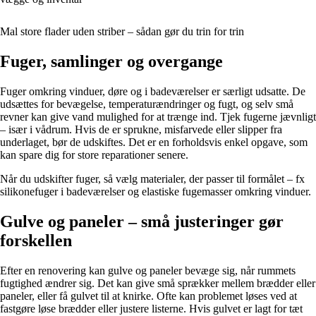
Mal store flader uden striber – sådan gør du trin for trin
Fuger, samlinger og overgange
Fuger omkring vinduer, døre og i badeværelser er særligt udsatte. De
udsættes for bevægelse, temperaturændringer og fugt, og selv små
revner kan give vand mulighed for at trænge ind. Tjek fugerne jævnligt
– især i vådrum. Hvis de er sprukne, misfarvede eller slipper fra
underlaget, bør de udskiftes. Det er en forholdsvis enkel opgave, som
kan spare dig for store reparationer senere.
Når du udskifter fuger, så vælg materialer, der passer til formålet – fx
silikonefuger i badeværelser og elastiske fugemasser omkring vinduer.
Gulve og paneler – små justeringer gør
forskellen
Efter en renovering kan gulve og paneler bevæge sig, når rummets
fugtighed ændrer sig. Det kan give små sprækker mellem brædder eller
paneler, eller få gulvet til at knirke. Ofte kan problemet løses ved at
fastgøre løse brædder eller justere listerne. Hvis gulvet er lagt for tæt