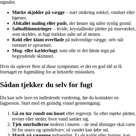
signaler.
Mørke skjolder på vægge
– især omkring sokkel, vinduer eller
hjørner.
Afskallet maling eller puds
, der løsner sig uden synlig grund.
Saltudblomstringer
– hvide, krystallinske pletter på murværket,
som skyldes, at fugt trækker salte ud af stenen.
Kold eller klam overflade
på indvendige vægge, selv når
rummet er opvarmet.
Mug- eller kælderlugt
, som ofte er det første tegn på
begyndende skimmel.
Hvis du oplever flere af disse symptomer, er det en god idé at få
foretaget en fugtmåling for at bekræfte mistanken.
Sådan tjekker du selv for fugt
Du kan selv lave en indledende vurdering, før du kontakter en
fagperson. Start med en grundig visuel gennemgang:
Gå en tur rundt om huset
efter regnvejr. Se efter mørke pletter,
revner eller steder, hvor vand samler sig.
Tjek murhullerne
nederst i muren – de små åbninger skal være
fri for snavs og spindelvæv, så vandet kan løbe ud.
Mærk på væggene
indvendigt. Er de kolde eller fugtige, kan