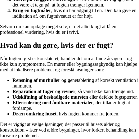
det være et tegn på, at fugten trænger igennem.
Brug en fugtmåler
, hvis du har adgang til en. Den kan give en
indikation af, om fugtniveauet er for højt.
Selvom du kan opdage meget selv, er det altid klogt at få en
professionel vurdering, hvis du er i tvivl.
Hvad kan du gøre, hvis der er fugt?
Når fugten først er konstateret, handler det om at finde årsagen – og
ikke kun symptomerne. En murer eller bygningssagkyndig kan hjælpe
med at lokalisere problemet og foreslå løsninger som:
Rensning af murhuller
og genetablering af korrekt ventilation i
hulmuren.
Reparation af fuger og revner
, så vand ikke kan trænge ind.
Udskiftning af beskadigede mursten
eller defekte fugtspærrer.
Efterisolering med åndbare materialer
, der tillader fugt at
fordampe.
Dræn omkring huset
, hvis fugten kommer fra jorden.
Det er vigtigt at vælge løsninger, der passer til husets alder og
konstruktion – især ved ældre bygninger, hvor forkert behandling kan
forværre problemet.