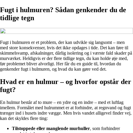
Fugt i hulmuren? Sådan genkender du de
tidlige tegn
Fugt i hulmuren er et problem, der kan udvikle sig langsomt – men
med store konsekvenser, hvis det ikke opdages i tide. Det kan føre til
skimmelsvamp, afskalninger, dårlig isolering og i værste fald skader på
murværket. Heldigvis er der flere tidlige tegn, du kan holde øje med,
før problemet bliver alvorligt. Her får du en guide til, hvordan du
genkender fugt i hulmuren, og hvad du kan gøre ved det.
Hvad er en hulmur – og hvorfor opstår der
fugt?
En hulmur består af to mure – en ydre og en indre – med et luftlag
imellem. Formålet med hulrummet er at forhindre, at regnvand og fugt
trænger ind i husets indre vægge. Men hvis vandet alligevel finder vej,
kan det skyldes flere ting:
Tilstoppede eller manglende murhuller
, som forhindrer