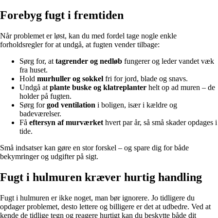
Forebyg fugt i fremtiden
Når problemet er løst, kan du med fordel tage nogle enkle
forholdsregler for at undgå, at fugten vender tilbage:
Sørg for, at
tagrender og nedløb
fungerer og leder vandet væk
fra huset.
Hold
murhuller og sokkel
fri for jord, blade og snavs.
Undgå at
plante buske og klatreplanter
helt op ad muren – de
holder på fugten.
Sørg for
god ventilation
i boligen, især i kældre og
badeværelser.
Få
eftersyn af murværket
hvert par år, så små skader opdages i
tide.
Små indsatser kan gøre en stor forskel – og spare dig for både
bekymringer og udgifter på sigt.
Fugt i hulmuren kræver hurtig handling
Fugt i hulmuren er ikke noget, man bør ignorere. Jo tidligere du
opdager problemet, desto lettere og billigere er det at udbedre. Ved at
kende de tidlige tegn og reagere hurtigt kan du beskytte både dit