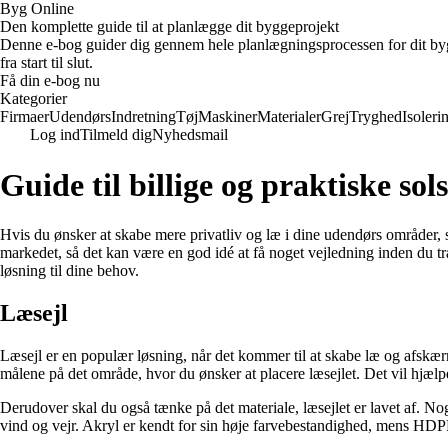
Byg Online
Den komplette guide til at planlægge dit byggeprojekt
Denne e-bog guider dig gennem hele planlægningsprocessen for dit bygge
fra start til slut.
Få din e-bog nu
Kategorier
Firmaer
Udendørs
Indretning
Tøj
Maskiner
Materialer
Grej
Tryghed
Isoleri
Log ind
Tilmeld dig
Nyhedsmail
Guide til billige og praktiske sol
Hvis du ønsker at skabe mere privatliv og læ i dine udendørs områder, 
markedet, så det kan være en god idé at få noget vejledning inden du træ
løsning til dine behov.
Læsejl
Læsejl er en populær løsning, når det kommer til at skabe læ og afskærmni
målene på det område, hvor du ønsker at placere læsejlet. Det vil hjælp
Derudover skal du også tænke på det materiale, læsejlet er lavet af. N
vind og vejr. Akryl er kendt for sin høje farvebestandighed, mens HD