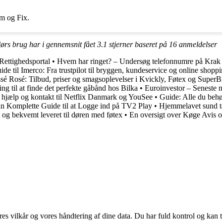
em og Fix.
ndørs brug har i gennemsnit fået
3.1
stjerner baseret på
16
anmeldelser
Rettighedsportal
•
Hvem har ringet? – Undersøg telefonnumre på Krak
ide til Imerco: Fra trustpilot til bryggen, kundeservice og online shopp
issé Rosé: Tilbud, priser og smagsoplevelser i Kvickly, Føtex og Super
ing til at finde det perfekte gåbånd hos Bilka
•
Euroinvestor – Seneste 
t hjælp og kontakt til Netflix Danmark og YouSee
•
Guide: Alle du behø
n Komplette Guide til at Logge ind på TV2 Play
•
Hjemmelavet sund ta
 og bekvemt leveret til døren med føtex
•
En oversigt over Køge Avis 
res vilkår og vores håndtering af dine data. Du har fuld kontrol og kan t