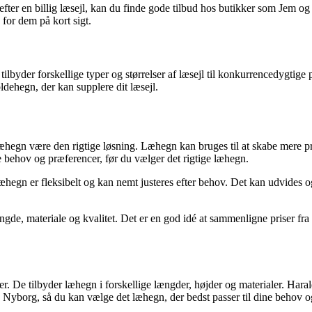
efter en billig læsejl, kan du finde gode tilbud hos butikker som Jem og F
 for dem på kort sigt.
ilbyder forskellige typer og størrelser af læsejl til konkurrencedygtige
ldehegn, der kan supplere dit læsejl.
æhegn være den rigtige løsning. Læhegn kan bruges til at skabe mere pr
e behov og præferencer, før du vælger det rigtige læhegn.
hegn er fleksibelt og kan nemt justeres efter behov. Det kan udvides o
ængde, materiale og kvalitet. Det er en god idé at sammenligne priser f
De tilbyder læhegn i forskellige længder, højder og materialer. Harald 
 Nyborg, så du kan vælge det læhegn, der bedst passer til dine behov o