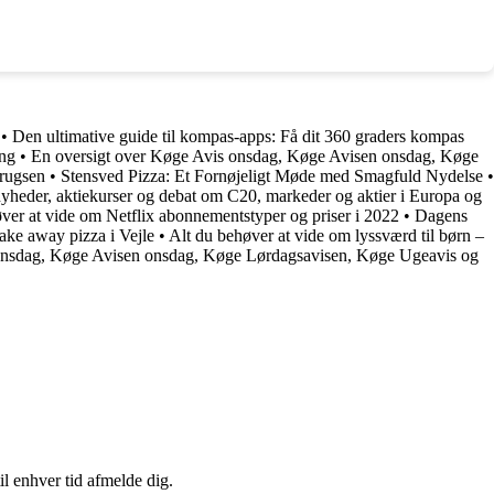
•
Den ultimative guide til kompas-apps: Få dit 360 graders kompas
ing
•
En oversigt over Køge Avis onsdag, Køge Avisen onsdag, Køge
Brugsen
•
Stensved Pizza: Et Fornøjeligt Møde med Smagfuld Nydelse
•
nyheder, aktiekurser og debat om C20, markeder og aktier i Europa og
ver at vide om Netflix abonnementstyper og priser i 2022
•
Dagens
ke away pizza i Vejle
•
Alt du behøver at vide om lyssværd til børn –
onsdag, Køge Avisen onsdag, Køge Lørdagsavisen, Køge Ugeavis og
il enhver tid afmelde dig.