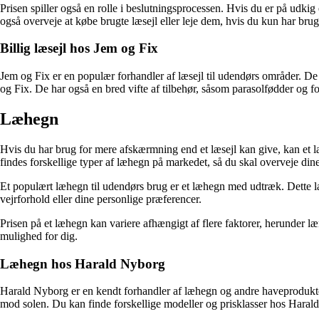
Prisen spiller også en rolle i beslutningsprocessen. Hvis du er på udkig 
også overveje at købe brugte læsejl eller leje dem, hvis du kun har brug
Billig læsejl hos Jem og Fix
Jem og Fix er en populær forhandler af læsejl til udendørs områder. De t
og Fix. De har også en bred vifte af tilbehør, såsom parasolfødder og fo
Læhegn
Hvis du har brug for mere afskærmning end et læsejl kan give, kan et l
findes forskellige typer af læhegn på markedet, så du skal overveje din
Et populært læhegn til udendørs brug er et læhegn med udtræk. Dette læ
vejrforhold eller dine personlige præferencer.
Prisen på et læhegn kan variere afhængigt af flere faktorer, herunder l
mulighed for dig.
Læhegn hos Harald Nyborg
Harald Nyborg er en kendt forhandler af læhegn og andre haveprodukter. 
mod solen. Du kan finde forskellige modeller og prisklasser hos Harald