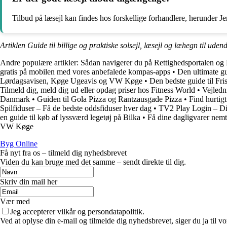
Tilbud på læsejl kan findes hos forskellige forhandlere, herunder J
Artiklen Guide til billige og praktiske solsejl, læsejl og læhegn til ude
Andre populære artikler:
Sådan navigerer du på Rettighedsportalen og 
gratis på mobilen med vores anbefalede kompas-apps
•
Den ultimate gu
Lørdagsavisen, Køge Ugeavis og VW Køge
•
Den bedste guide til Fr
Tilmeld dig, meld dig ud eller opdag priser hos Fitness World
•
Vejledn
Danmark
•
Guiden til Gola Pizza og Rantzausgade Pizza
•
Find hurtig
Spilfiduser – Få de bedste oddsfiduser hver dag
•
TV2 Play Login – Di
en guide til køb af lyssværd legetøj på Bilka
•
Få dine dagligvarer nemt
VW Køge
Byg Online
Få nyt fra os – tilmeld dig nyhedsbrevet
Viden du kan bruge med det samme – sendt direkte til dig.
Skriv din mail her
Vær med
Jeg accepterer vilkår og persondatapolitik.
Ved at oplyse din e-mail og tilmelde dig nyhedsbrevet, siger du ja til vo