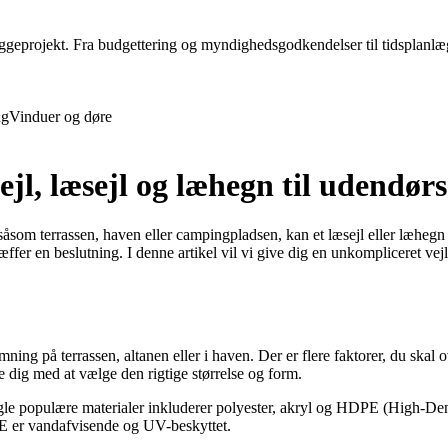
projekt. Fra budgettering og myndighedsgodkendelser til tidsplanlægnin
ng
Vinduer og døre
sejl, læsejl og læhegn til udendør
såsom terrassen, haven eller campingpladsen, kan et læsejl eller læhegn
ffer en beslutning. I denne artikel vil vi give dig en unkompliceret vej
ng på terrassen, altanen eller i haven. Der er flere faktorer, du skal ov
e dig med at vælge den rigtige størrelse og form.
ogle populære materialer inkluderer polyester, akryl og HDPE (High-Den
PE er vandafvisende og UV-beskyttet.