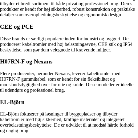
tilbyder et bredt sortiment til både privat og professionel brug. Deres
produkter er kendt for høj sikkerhed, robust konstruktion og praktiske
detaljer som overophedningsbeskyttelse og ergonomisk design.
CEE og PCE
Disse brands er særligt populære inden for industri og byggeri. De
producerer kabeltromler med høj belastningsevne, CEE-stik og IP54-
beskyttelse, som gør dem velegnede til krævende miljøer.
H07RN-F og Nexans
Flere producenter, herunder Nexans, leverer kabeltromler med
H07RN-F gummikabel, som er kendt for sin fleksibilitet og
modstandsdygtighed over for olie og kulde. Disse modeller er ideelle
til udendørs og professionel brug.
EL-Björn
EL-Björn fokuserer på løsninger til byggepladser og tilbyder
kabeltromler med høj sikkerhed, kraftige materialer og integreret
overbelastningsbeskyttelse. De er udviklet til at modstå hårde forhold
og daglig brug.