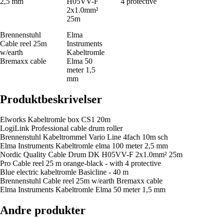
2,5 mm
H05VV-F
4 protective
2x1.0mm²
25m
Brennenstuhl
Elma
Cable reel 25m
Instruments
w/earth
Kabeltromle
Bremaxx cable
Elma 50
meter 1,5
mm
Produktbeskrivelser
Elworks Kabeltromle box CS1 20m
LogiLink Professional cable drum roller
Brennenstuhl Kabeltrommel Vario Line 4fach 10m sch
Elma Instruments Kabeltromle elma 100 meter 2,5 mm
Nordic Quality Cable Drum DK H05VV-F 2x1.0mm² 25m
Pro Cable reel 25 m orange-black - with 4 protective
Blue electric kabeltromle Basicline - 40 m
Brennenstuhl Cable reel 25m w/earth Bremaxx cable
Elma Instruments Kabeltromle Elma 50 meter 1,5 mm
Andre produkter