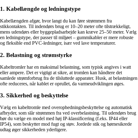
1. Kabellængde og ledningstype
Kabellængden afgør, hvor langt du kan føre strømmen fra
stikkontakten. Til indendørs brug er 10–20 meter ofte tilstrækkeligt,
mens udendørs eller byggepladsarbejde kan kræve 25–50 meter. Vælg
en ledningstype, der passer til miljøet – gummikabler er mere robuste
og fleksible end PVC-ledninger, især ved lave temperaturer.
2. Belastning og strømstyrke
Kabeltromler har en maksimal belastning, som typisk angives i watt
eller ampere. Det er vigtigt at sikre, at tromlen kan håndtere det
samlede strømforbrug fra de tilsluttede apparater. Husk, at belastningen
ofte reduceres, når kablet er oprullet, da varmeudviklingen øges.
3. Sikkerhed og beskyttelse
Vælg en kabeltromle med overophedningsbeskyttelse og automatisk
afbryder, som slår strømmen fra ved overbelastning. Til udendørs brug
bør du vælge en model med høj IP-klassificering (f.eks. IP44 eller
IP54), som beskytter mod fugt og støv. Jordede stik og børnesikrede
udtag øger sikkerheden yderligere.