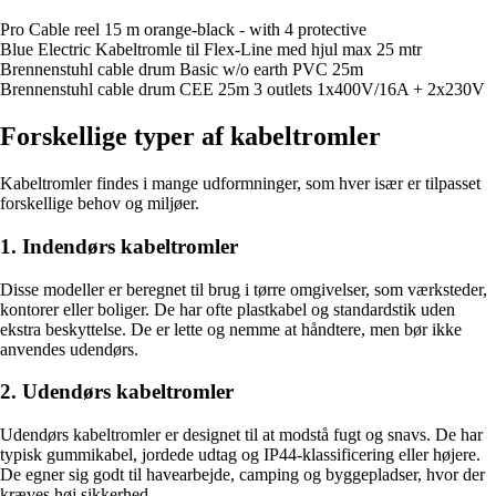
Pro Cable reel 15 m orange-black - with 4 protective
Blue Electric Kabeltromle til Flex-Line med hjul max 25 mtr
Brennenstuhl cable drum Basic w/o earth PVC 25m
Brennenstuhl cable drum CEE 25m 3 outlets 1x400V/16A + 2x230V
Forskellige typer af kabeltromler
Kabeltromler findes i mange udformninger, som hver især er tilpasset
forskellige behov og miljøer.
1. Indendørs kabeltromler
Disse modeller er beregnet til brug i tørre omgivelser, som værksteder,
kontorer eller boliger. De har ofte plastkabel og standardstik uden
ekstra beskyttelse. De er lette og nemme at håndtere, men bør ikke
anvendes udendørs.
2. Udendørs kabeltromler
Udendørs kabeltromler er designet til at modstå fugt og snavs. De har
typisk gummikabel, jordede udtag og IP44-klassificering eller højere.
De egner sig godt til havearbejde, camping og byggepladser, hvor der
kræves høj sikkerhed.