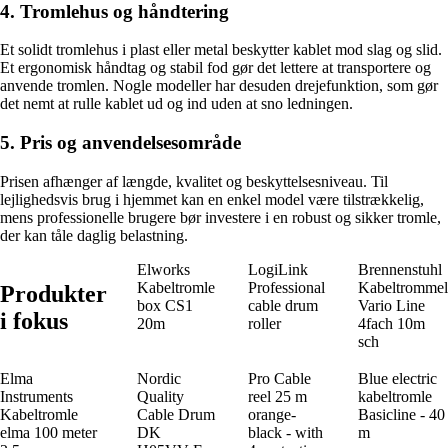
4. Tromlehus og håndtering
Et solidt tromlehus i plast eller metal beskytter kablet mod slag og slid.
Et ergonomisk håndtag og stabil fod gør det lettere at transportere og
anvende tromlen. Nogle modeller har desuden drejefunktion, som gør
det nemt at rulle kablet ud og ind uden at sno ledningen.
5. Pris og anvendelsesområde
Prisen afhænger af længde, kvalitet og beskyttelsesniveau. Til
lejlighedsvis brug i hjemmet kan en enkel model være tilstrækkelig,
mens professionelle brugere bør investere i en robust og sikker tromle,
der kan tåle daglig belastning.
Elworks
LogiLink
Brennenstuhl
Kabeltromle
Professional
Kabeltrommel
Produkter
box CS1
cable drum
Vario Line
i fokus
20m
roller
4fach 10m
sch
Elma
Nordic
Pro Cable
Blue electric
Instruments
Quality
reel 25 m
kabeltromle
Kabeltromle
Cable Drum
orange-
Basicline - 40
elma 100 meter
DK
black - with
m