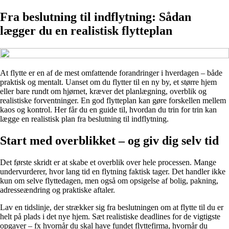
Fra beslutning til indflytning: Sådan
lægger du en realistisk flytteplan
At flytte er en af de mest omfattende forandringer i hverdagen – både
praktisk og mentalt. Uanset om du flytter til en ny by, et større hjem
eller bare rundt om hjørnet, kræver det planlægning, overblik og
realistiske forventninger. En god flytteplan kan gøre forskellen mellem
kaos og kontrol. Her får du en guide til, hvordan du trin for trin kan
lægge en realistisk plan fra beslutning til indflytning.
Start med overblikket – og giv dig selv tid
Det første skridt er at skabe et overblik over hele processen. Mange
undervurderer, hvor lang tid en flytning faktisk tager. Det handler ikke
kun om selve flyttedagen, men også om opsigelse af bolig, pakning,
adresseændring og praktiske aftaler.
Lav en tidslinje, der strækker sig fra beslutningen om at flytte til du er
helt på plads i det nye hjem. Sæt realistiske deadlines for de vigtigste
opgaver – fx hvornår du skal have fundet flyttefirma, hvornår du