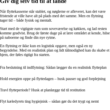
Giv dig selv tid til at lande
Når flyttekasserne står stablet, og nøglerne er afleveret, kan det være
fristende at ville have alt på plads med det samme. Men en flytning
tager tid – både fysisk og mentalt.
Start med de vigtigste rum som soveværelse og køkken, og lad resten
komme gradvist. Brug de første dage på at lære området at kende, hilse
på naboerne og finde din nye rytme.
En flytning er ikke kun en logistisk opgave, men også en ny
begyndelse. Med en realistisk plan og lidt tålmodighed kan du skabe et
hjem, der føles rigtigt fra starten.
Fra beslutning til indflytning: Sådan lægger du en realistisk flytteplan
Hold energien oppe på flyttedagen – husk pauser og god forplejning
Travl flytteperiode? Husk at planlægge tid til restitution
Flyt kæledyrets ting hygiejnisk – sådan gør du det trygt og nemt