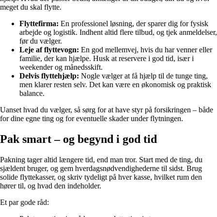
meget du skal flytte.
Flyttefirma:
En professionel løsning, der sparer dig for fysisk
arbejde og logistik. Indhent altid flere tilbud, og tjek anmeldelser,
før du vælger.
Leje af flyttevogn:
En god mellemvej, hvis du har venner eller
familie, der kan hjælpe. Husk at reservere i god tid, især i
weekender og månedsskift.
Delvis flyttehjælp:
Nogle vælger at få hjælp til de tunge ting,
men klarer resten selv. Det kan være en økonomisk og praktisk
balance.
Uanset hvad du vælger, så sørg for at have styr på forsikringen – både
for dine egne ting og for eventuelle skader under flytningen.
Pak smart – og begynd i god tid
Pakning tager altid længere tid, end man tror. Start med de ting, du
sjældent bruger, og gem hverdagsnødvendighederne til sidst. Brug
solide flyttekasser, og skriv tydeligt på hver kasse, hvilket rum den
hører til, og hvad den indeholder.
Et par gode råd: