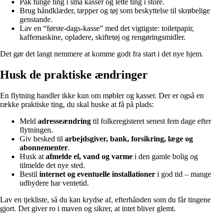
Pak tunge ting i små kasser og lette ting i store.
Brug håndklæder, tæpper og tøj som beskyttelse til skrøbelige
genstande.
Lav en “første-dags-kasse” med det vigtigste: toiletpapir,
kaffemaskine, opladere, skiftetøj og rengøringsmidler.
Det gør det langt nemmere at komme godt fra start i det nye hjem.
Husk de praktiske ændringer
En flytning handler ikke kun om møbler og kasser. Der er også en
række praktiske ting, du skal huske at få på plads:
Meld
adresseændring
til folkeregisteret senest fem dage efter
flytningen.
Giv besked til
arbejdsgiver, bank, forsikring, læge og
abonnementer
.
Husk at
afmelde el, vand og varme
i den gamle bolig og
tilmelde det nye sted.
Bestil
internet og eventuelle installationer
i god tid – mange
udbydere har ventetid.
Lav en tjekliste, så du kan krydse af, efterhånden som du får tingene
gjort. Det giver ro i maven og sikrer, at intet bliver glemt.