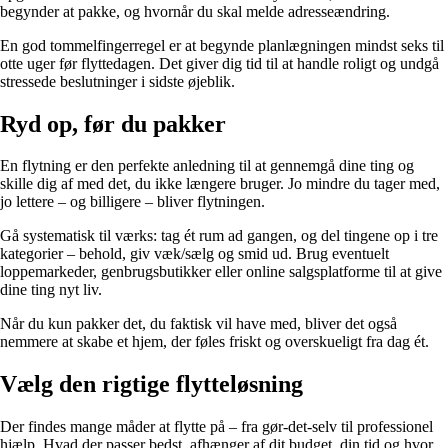
begynder at pakke, og hvornår du skal melde adresseændring.
En god tommelfingerregel er at begynde planlægningen mindst seks til
otte uger før flyttedagen. Det giver dig tid til at handle roligt og undgå
stressede beslutninger i sidste øjeblik.
Ryd op, før du pakker
En flytning er den perfekte anledning til at gennemgå dine ting og
skille dig af med det, du ikke længere bruger. Jo mindre du tager med,
jo lettere – og billigere – bliver flytningen.
Gå systematisk til værks: tag ét rum ad gangen, og del tingene op i tre
kategorier – behold, giv væk/sælg og smid ud. Brug eventuelt
loppemarkeder, genbrugsbutikker eller online salgsplatforme til at give
dine ting nyt liv.
Når du kun pakker det, du faktisk vil have med, bliver det også
nemmere at skabe et hjem, der føles friskt og overskueligt fra dag ét.
Vælg den rigtige flytteløsning
Der findes mange måder at flytte på – fra gør-det-selv til professionel
hjælp. Hvad der passer bedst, afhænger af dit budget, din tid og hvor