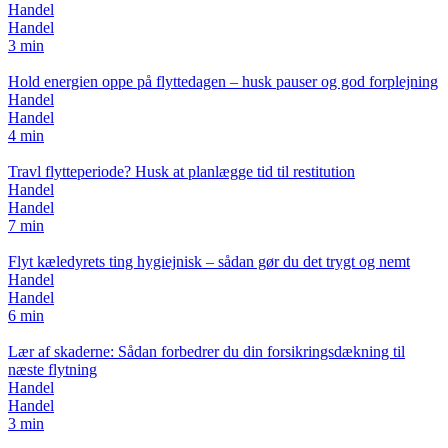
Handel
Handel
3 min
Hold energien oppe på flyttedagen – husk pauser og god forplejning
Handel
Handel
4 min
Travl flytteperiode? Husk at planlægge tid til restitution
Handel
Handel
7 min
Flyt kæledyrets ting hygiejnisk – sådan gør du det trygt og nemt
Handel
Handel
6 min
Lær af skaderne: Sådan forbedrer du din forsikringsdækning til
næste flytning
Handel
Handel
3 min