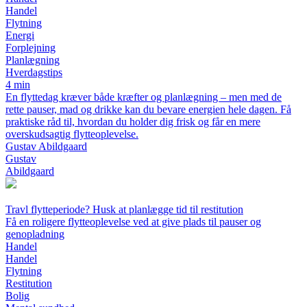
Handel
Flytning
Energi
Forplejning
Planlægning
Hverdagstips
4 min
En flyttedag kræver både kræfter og planlægning – men med de
rette pauser, mad og drikke kan du bevare energien hele dagen. Få
praktiske råd til, hvordan du holder dig frisk og får en mere
overskudsagtig flytteoplevelse.
Gustav Abildgaard
Gustav
Abildgaard
Travl flytteperiode? Husk at planlægge tid til restitution
Få en roligere flytteoplevelse ved at give plads til pauser og
genopladning
Handel
Handel
Flytning
Restitution
Bolig