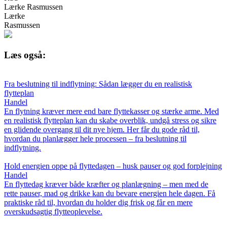
Lærke Rasmussen
Lærke
Rasmussen
Læs også:
Fra beslutning til indflytning: Sådan lægger du en realistisk
flytteplan
Handel
En flytning kræver mere end bare flyttekasser og stærke arme. Med
en realistisk flytteplan kan du skabe overblik, undgå stress og sikre
en glidende overgang til dit nye hjem. Her får du gode råd til,
hvordan du planlægger hele processen – fra beslutning til
indflytning.
Hold energien oppe på flyttedagen – husk pauser og god forplejning
Handel
En flyttedag kræver både kræfter og planlægning – men med de
rette pauser, mad og drikke kan du bevare energien hele dagen. Få
praktiske råd til, hvordan du holder dig frisk og får en mere
overskudsagtig flytteoplevelse.