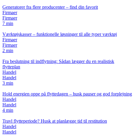
Generatorer fra flere producenter – find din favorit
Firmaer
Firmaer
7 min
Værktøjskasser – funktionelle løsninger til alle typer værktøj
Firmaer
Firmaer
2 min
Fra beslutning til indflytning: Sådan lægger du en realistisk
flytteplan
Handel
Handel
3 min
Hold energien oppe på flyttedagen – husk pauser og god forplejning
Handel
Handel
4 min
Travl flytteperiode? Husk at planlægge tid til restitution
Handel
Handel