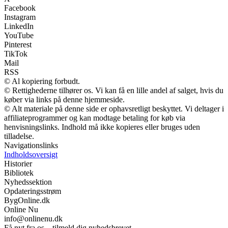
Facebook
Instagram
LinkedIn
YouTube
Pinterest
TikTok
Mail
RSS
© Al kopiering forbudt.
© Rettighederne tilhører os. Vi kan få en lille andel af salget, hvis du
køber via links på denne hjemmeside.
© Alt materiale på denne side er ophavsretligt beskyttet. Vi deltager i
affiliateprogrammer og kan modtage betaling for køb via
henvisningslinks. Indhold må ikke kopieres eller bruges uden
tilladelse.
Navigationslinks
Indholdsoversigt
Historier
Bibliotek
Nyhedssektion
Opdateringsstrøm
BygOnline.dk
Online Nu
info@onlinenu.dk
Få nyt fra os – tilmeld dig nyhedsbrevet