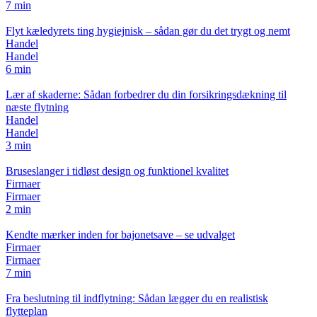
7 min
Flyt kæledyrets ting hygiejnisk – sådan gør du det trygt og nemt
Handel
Handel
6 min
Lær af skaderne: Sådan forbedrer du din forsikringsdækning til
næste flytning
Handel
Handel
3 min
Bruseslanger i tidløst design og funktionel kvalitet
Firmaer
Firmaer
2 min
Kendte mærker inden for bajonetsave – se udvalget
Firmaer
Firmaer
7 min
Fra beslutning til indflytning: Sådan lægger du en realistisk
flytteplan