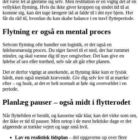
det være let at glemme sig selv. Men restitution er en vigtig del af en
vellykket flytning. Hvis du ikke giver kroppen og sindet tid til at
komme sig, kan det tage længere tid at falde til i det nye hjem. Her
får du råd til, hvordan du kan skabe balance i en travl flytteperiode.
Flytning er også en mental proces
Selvom flytning ofte handler om logistik, er det også en
følelsesmæssig proces. Du siger farvel til et sted, der har rummet
minder, og skal vænne dig til nye omgivelser. Det kan give en
følelse af uro eller træthed, selv når alt går efter planen.
Det er derfor vigtigt at anerkende, at flytning ikke kun er fysisk
hårdt, men også mentalt krævende. Giv dig selv lov til at mærke
efter – og husk, at det er helt normalt at føle sig overvældet i en
periode.
Planlæg pauser – også midt i flytterodet
Når flyttebilen er bestilt, og kasserne står klar, kan det virke som om,
der ikke er tid til pauser. Men netop i de mest hektiske dage er det
afgørende at trække vejret og tage små hvil.
Lav en realistisk tidsplan
– del opgaverne op over flere