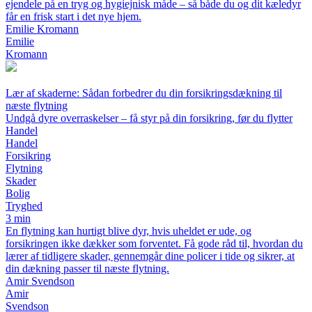
ejendele på en tryg og hygiejnisk måde – så både du og dit kæledyr
får en frisk start i det nye hjem.
Emilie Kromann
Emilie
Kromann
Lær af skaderne: Sådan forbedrer du din forsikringsdækning til
næste flytning
Undgå dyre overraskelser – få styr på din forsikring, før du flytter
Handel
Handel
Forsikring
Flytning
Skader
Bolig
Tryghed
3 min
En flytning kan hurtigt blive dyr, hvis uheldet er ude, og
forsikringen ikke dækker som forventet. Få gode råd til, hvordan du
lærer af tidligere skader, gennemgår dine policer i tide og sikrer, at
din dækning passer til næste flytning.
Amir Svendson
Amir
Svendson