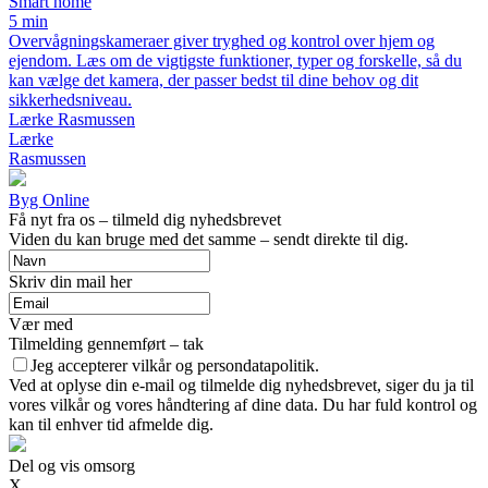
Smart home
5 min
Overvågningskameraer giver tryghed og kontrol over hjem og
ejendom. Læs om de vigtigste funktioner, typer og forskelle, så du
kan vælge det kamera, der passer bedst til dine behov og dit
sikkerhedsniveau.
Lærke Rasmussen
Lærke
Rasmussen
Byg Online
Få nyt fra os – tilmeld dig nyhedsbrevet
Viden du kan bruge med det samme – sendt direkte til dig.
Skriv din mail her
Vær med
Tilmelding gennemført – tak
Jeg accepterer vilkår og persondatapolitik.
Ved at oplyse din e-mail og tilmelde dig nyhedsbrevet, siger du ja til
vores vilkår og vores håndtering af dine data. Du har fuld kontrol og
kan til enhver tid afmelde dig.
Del og vis omsorg
X