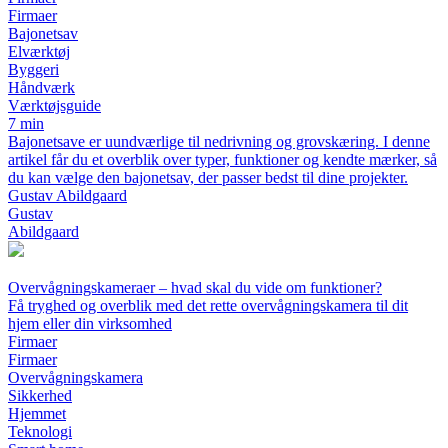
Firmaer
Bajonetsav
Elværktøj
Byggeri
Håndværk
Værktøjsguide
7 min
Bajonetsave er uundværlige til nedrivning og grovskæring. I denne
artikel får du et overblik over typer, funktioner og kendte mærker, så
du kan vælge den bajonetsav, der passer bedst til dine projekter.
Gustav Abildgaard
Gustav
Abildgaard
Overvågningskameraer – hvad skal du vide om funktioner?
Få tryghed og overblik med det rette overvågningskamera til dit
hjem eller din virksomhed
Firmaer
Firmaer
Overvågningskamera
Sikkerhed
Hjemmet
Teknologi