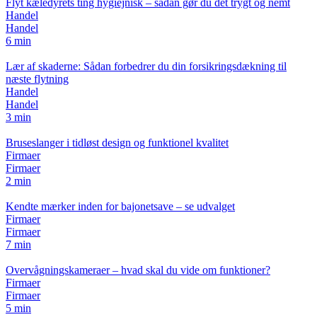
Flyt kæledyrets ting hygiejnisk – sådan gør du det trygt og nemt
Handel
Handel
6 min
Lær af skaderne: Sådan forbedrer du din forsikringsdækning til
næste flytning
Handel
Handel
3 min
Bruseslanger i tidløst design og funktionel kvalitet
Firmaer
Firmaer
2 min
Kendte mærker inden for bajonetsave – se udvalget
Firmaer
Firmaer
7 min
Overvågningskameraer – hvad skal du vide om funktioner?
Firmaer
Firmaer
5 min