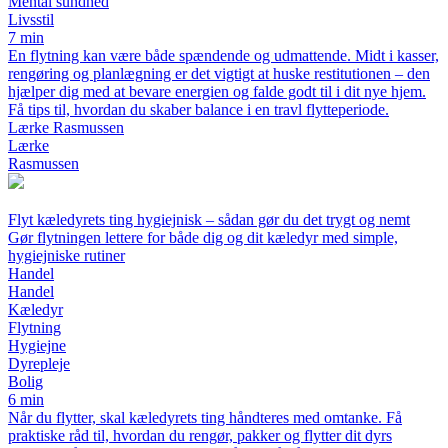
Mental sundhed
Livsstil
7 min
En flytning kan være både spændende og udmattende. Midt i kasser,
rengøring og planlægning er det vigtigt at huske restitutionen – den
hjælper dig med at bevare energien og falde godt til i dit nye hjem.
Få tips til, hvordan du skaber balance i en travl flytteperiode.
Lærke Rasmussen
Lærke
Rasmussen
Flyt kæledyrets ting hygiejnisk – sådan gør du det trygt og nemt
Gør flytningen lettere for både dig og dit kæledyr med simple,
hygiejniske rutiner
Handel
Handel
Kæledyr
Flytning
Hygiejne
Dyrepleje
Bolig
6 min
Når du flytter, skal kæledyrets ting håndteres med omtanke. Få
praktiske råd til, hvordan du rengør, pakker og flytter dit dyrs