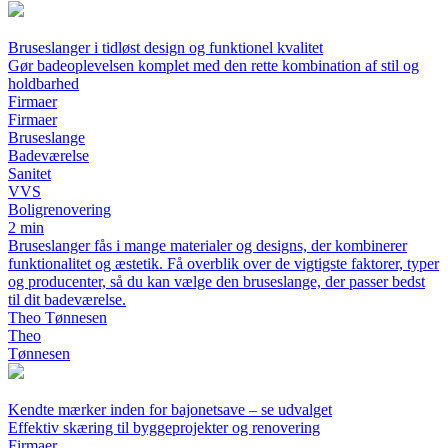
Bruseslanger i tidløst design og funktionel kvalitet
Gør badeoplevelsen komplet med den rette kombination af stil og
holdbarhed
Firmaer
Firmaer
Bruseslange
Badeværelse
Sanitet
VVS
Boligrenovering
2 min
Bruseslanger fås i mange materialer og designs, der kombinerer
funktionalitet og æstetik. Få overblik over de vigtigste faktorer, typer
og producenter, så du kan vælge den bruseslange, der passer bedst
til dit badeværelse.
Theo Tønnesen
Theo
Tønnesen
Kendte mærker inden for bajonetsave – se udvalget
Effektiv skæring til byggeprojekter og renovering
Firmaer