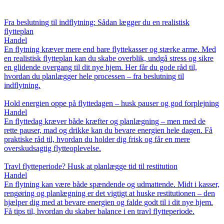
Fra beslutning til indflytning: Sådan lægger du en realistisk
flytteplan
Handel
En flytning kræver mere end bare flyttekasser og stærke arme. Med
en realistisk flytteplan kan du skabe overblik, undgå stress og sikre
en glidende overgang til dit nye hjem. Her får du gode råd til,
hvordan du planlægger hele processen – fra beslutning til
indflytning.
Hold energien oppe på flyttedagen – husk pauser og god forplejning
Handel
En flyttedag kræver både kræfter og planlægning – men med de
rette pauser, mad og drikke kan du bevare energien hele dagen. Få
praktiske råd til, hvordan du holder dig frisk og får en mere
overskudsagtig flytteoplevelse.
Travl flytteperiode? Husk at planlægge tid til restitution
Handel
En flytning kan være både spændende og udmattende. Midt i kasser,
rengøring og planlægning er det vigtigt at huske restitutionen – den
hjælper dig med at bevare energien og falde godt til i dit nye hjem.
Få tips til, hvordan du skaber balance i en travl flytteperiode.