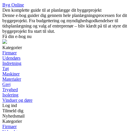
Byg Online
Den komplette guide til at planlægge dit byggeprojekt
Denne e-bog guider dig gennem hele planlægningsprocessen for dit
byggeprojekt. Fra budgettering og myndighedsgodkendelser til
tidsplanlægning og valg af entreprenør – bliv klædt på til at styre dit
byggeprojekt fra start til slut.
Få din e-bog nu
Kategorier
Firmaer
Udendørs
Indretning
Tøj
Maskiner
Materialer
Grej
Tryghed
Isolering
Vinduer og døre
Log ind
Tilmeld dig
Nyhedsmail
Kategorier
Firmaer