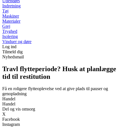
Udendørs
Indretning
Tøj
Maskiner
Materialer
Grej
Tryghed
Isolering
Vinduer og døre
Log ind
Tilmeld dig
Nyhedsmail
Travl flytteperiode? Husk at planlægge
tid til restitution
Få en roligere flytteoplevelse ved at give plads til pauser og
genopladning
Handel
Handel
Del og vis omsorg
X
Facebook
Instagram