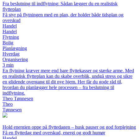
Fra beslutning til indflytning: Sådan lægger du en realistisk
flytteplan
Få styr på flytningen med en plan, der holder både tidsplan og
overskud
Handel
Handel
Flytning
Bolig
Planlægning
Hverdag
Organisering
3 min
En flytning kræver mere end bare flyttekasser og stærke arme. Med
en realistisk flytteplan kan du skabe overblik, undgå stress og sikre
en glidende overgang til dit nye hjem. Her får du gode råd til,
hvordan du planlægger hele processen – fra beslutning til
indflytning.
Theo Tønnesen
Theo
Tønnesen
Hold energien oppe på flyttedagen – husk pauser og god forplejning
Få en flyttedag med overskud, energi og godt humør
Handel