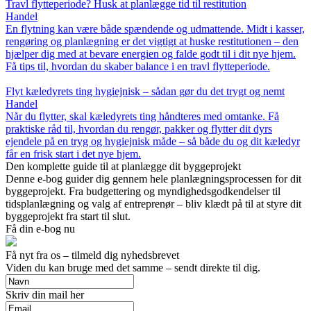
Travl flytteperiode? Husk at planlægge tid til restitution
Handel
En flytning kan være både spændende og udmattende. Midt i kasser,
rengøring og planlægning er det vigtigt at huske restitutionen – den
hjælper dig med at bevare energien og falde godt til i dit nye hjem.
Få tips til, hvordan du skaber balance i en travl flytteperiode.
Flyt kæledyrets ting hygiejnisk – sådan gør du det trygt og nemt
Handel
Når du flytter, skal kæledyrets ting håndteres med omtanke. Få
praktiske råd til, hvordan du rengør, pakker og flytter dit dyrs
ejendele på en tryg og hygiejnisk måde – så både du og dit kæledyr
får en frisk start i det nye hjem.
Den komplette guide til at planlægge dit byggeprojekt
Denne e-bog guider dig gennem hele planlægningsprocessen for dit
byggeprojekt. Fra budgettering og myndighedsgodkendelser til
tidsplanlægning og valg af entreprenør – bliv klædt på til at styre dit
byggeprojekt fra start til slut.
Få din e-bog nu
Få nyt fra os – tilmeld dig nyhedsbrevet
Viden du kan bruge med det samme – sendt direkte til dig.
Skriv din mail her