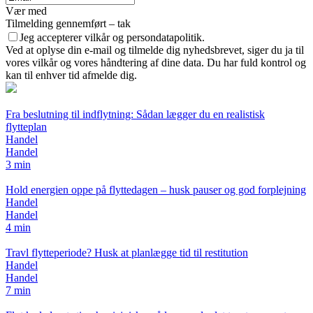
Vær med
Tilmelding gennemført – tak
Jeg accepterer vilkår og persondatapolitik.
Ved at oplyse din e-mail og tilmelde dig nyhedsbrevet, siger du ja til
vores vilkår og vores håndtering af dine data. Du har fuld kontrol og
kan til enhver tid afmelde dig.
Fra beslutning til indflytning: Sådan lægger du en realistisk
flytteplan
Handel
Handel
3 min
Hold energien oppe på flyttedagen – husk pauser og god forplejning
Handel
Handel
4 min
Travl flytteperiode? Husk at planlægge tid til restitution
Handel
Handel
7 min