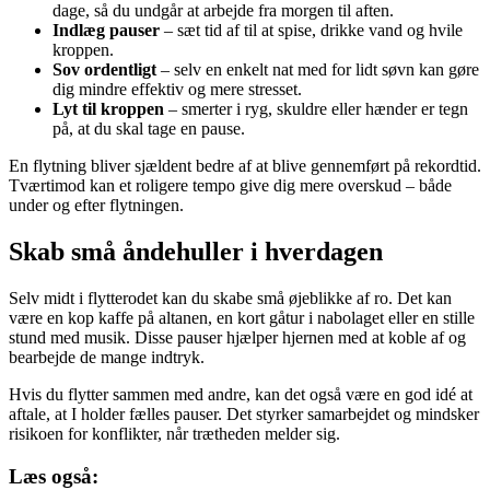
dage, så du undgår at arbejde fra morgen til aften.
Indlæg pauser
– sæt tid af til at spise, drikke vand og hvile
kroppen.
Sov ordentligt
– selv en enkelt nat med for lidt søvn kan gøre
dig mindre effektiv og mere stresset.
Lyt til kroppen
– smerter i ryg, skuldre eller hænder er tegn
på, at du skal tage en pause.
En flytning bliver sjældent bedre af at blive gennemført på rekordtid.
Tværtimod kan et roligere tempo give dig mere overskud – både
under og efter flytningen.
Skab små åndehuller i hverdagen
Selv midt i flytterodet kan du skabe små øjeblikke af ro. Det kan
være en kop kaffe på altanen, en kort gåtur i nabolaget eller en stille
stund med musik. Disse pauser hjælper hjernen med at koble af og
bearbejde de mange indtryk.
Hvis du flytter sammen med andre, kan det også være en god idé at
aftale, at I holder fælles pauser. Det styrker samarbejdet og mindsker
risikoen for konflikter, når trætheden melder sig.
Læs også: